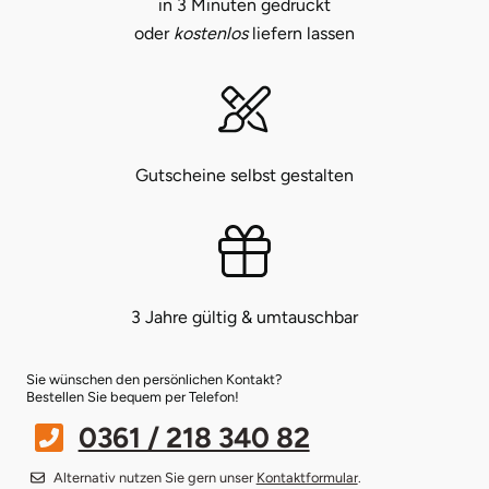
in 3 Minuten gedruckt
oder
kostenlos
liefern lassen
Münster
Sangerhausen
Nürnberg
Sonneberg
Oberlausitz
Suhl
Gutscheine selbst gestalten
Pirna
Unterwellenborn
Riesa
Weimar
3 Jahre gültig & umtauschbar
Ruhrgebiet
Weißenfels
Sie wünschen den persönlichen Kontakt?
Strausberg (Berlin/Brandenburg)
Witterda
Bestellen Sie bequem per Telefon!
0361 / 218 340 82
Sömmerda
Alternativ nutzen Sie gern unser
Kontaktformular
.