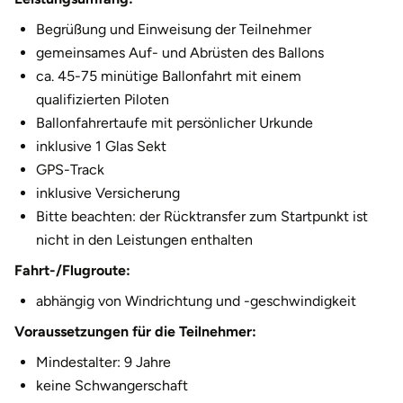
2.810,00 €
11 Personen
Begrüßung und Einweisung der Teilnehmer
gemeinsames Auf- und Abrüsten des Ballons
3.065,00 €
12 Personen
ca. 45-75 minütige Ballonfahrt mit einem
qualifizierten Piloten
Ballonfahrertaufe mit persönlicher Urkunde
inklusive 1 Glas Sekt
GPS-Track
inklusive Versicherung
Bitte beachten: der Rücktransfer zum Startpunkt ist
nicht in den Leistungen enthalten
Fahrt-/Flugroute:
abhängig von Windrichtung und -geschwindigkeit
Voraussetzungen für die Teilnehmer:
Mindestalter: 9 Jahre
keine Schwangerschaft