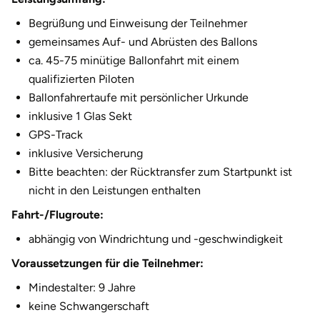
2.810,00 €
11 Personen
Begrüßung und Einweisung der Teilnehmer
gemeinsames Auf- und Abrüsten des Ballons
3.065,00 €
12 Personen
ca. 45-75 minütige Ballonfahrt mit einem
qualifizierten Piloten
Ballonfahrertaufe mit persönlicher Urkunde
inklusive 1 Glas Sekt
GPS-Track
inklusive Versicherung
Bitte beachten: der Rücktransfer zum Startpunkt ist
nicht in den Leistungen enthalten
Fahrt-/Flugroute:
abhängig von Windrichtung und -geschwindigkeit
Voraussetzungen für die Teilnehmer:
Mindestalter: 9 Jahre
keine Schwangerschaft