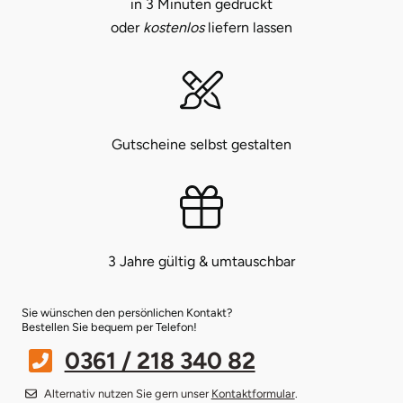
in 3 Minuten gedruckt
oder
kostenlos
liefern lassen
Münster
Sangerhausen
Nürnberg
Sonneberg
Oberlausitz
Suhl
Gutscheine selbst gestalten
Pirna
Unterwellenborn
Riesa
Weimar
3 Jahre gültig & umtauschbar
Ruhrgebiet
Weißenfels
Sie wünschen den persönlichen Kontakt?
Strausberg (Berlin/Brandenburg)
Witterda
Bestellen Sie bequem per Telefon!
0361 / 218 340 82
Sömmerda
Alternativ nutzen Sie gern unser
Kontaktformular
.