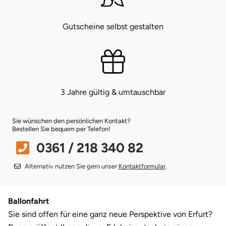
Münster
Sangerhausen
Gutscheine selbst gestalten
Nürnberg
Sonneberg
Oberlausitz
Suhl
3 Jahre gültig & umtauschbar
Pirna
Unterwellenborn
Sie wünschen den persönlichen Kontakt?
Riesa
Weimar
Bestellen Sie bequem per Telefon!
0361 / 218 340 82
Ruhrgebiet
Weißenfels
Alternativ nutzen Sie gern unser
Kontaktformular
.
Strausberg (Berlin/Brandenburg)
Witterda
Ballonfahrt
Sömmerda
Sie sind offen für eine ganz neue Perspektive von Erfurt?