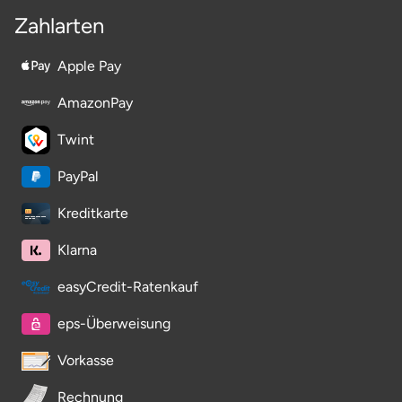
Zahlarten
Apple Pay
AmazonPay
Twint
PayPal
Kreditkarte
Klarna
easyCredit-Ratenkauf
eps-Überweisung
Vorkasse
Rechnung