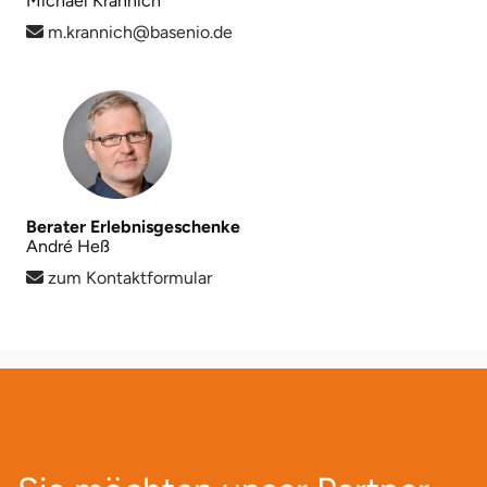
Michael Krannich
m.krannich@basenio.de
Berater Erlebnisgeschenke
André Heß
zum Kontaktformular