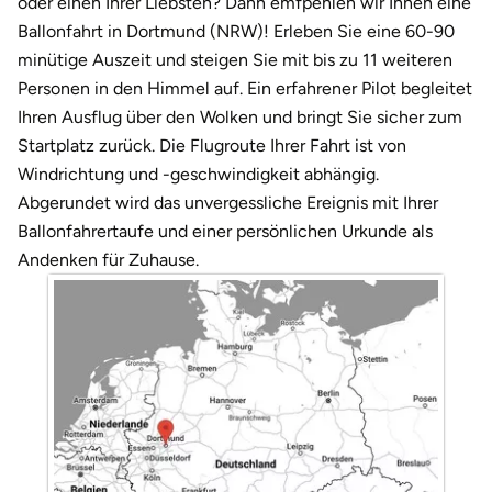
oder einen Ihrer Liebsten? Dann emfpehlen wir Ihnen eine
Weimar
Ballonfahrt in Dortmund (NRW)! Erleben Sie eine 60-90
sächsische Schweiz
minütige Auszeit und steigen Sie mit bis zu 11 weiteren
Personen in den Himmel auf. Ein erfahrener Pilot begleitet
Ihren Ausflug über den Wolken und bringt Sie sicher zum
Startplatz zurück. Die Flugroute Ihrer Fahrt ist von
Windrichtung und -geschwindigkeit abhängig.
Abgerundet wird das unvergessliche Ereignis mit Ihrer
Ballonfahrertaufe und einer persönlichen Urkunde als
Andenken für Zuhause.