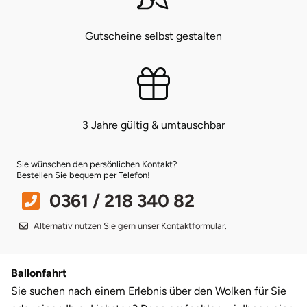
Münster
Sangerhausen
Gutscheine selbst gestalten
Nürnberg
Sonneberg
Oberlausitz
Suhl
3 Jahre gültig & umtauschbar
Pirna
Unterwellenborn
Sie wünschen den persönlichen Kontakt?
Riesa
Weimar
Bestellen Sie bequem per Telefon!
0361 / 218 340 82
Ruhrgebiet
Weißenfels
Alternativ nutzen Sie gern unser
Kontaktformular
.
Strausberg (Berlin/Brandenburg)
Witterda
Ballonfahrt
Sömmerda
Sie suchen nach einem Erlebnis über den Wolken für Sie