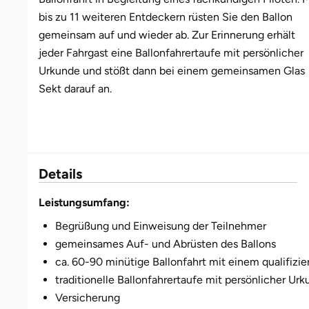
bis zu 11 weiteren Entdeckern rüsten Sie den Ballon
Münster
Sangerhausen
gemeinsam auf und wieder ab. Zur Erinnerung erhält
jeder Fahrgast eine Ballonfahrertaufe mit persönlicher
Nürnberg
Sonneberg
Urkunde und stößt dann bei einem gemeinsamen Glas
Sekt darauf an.
Oberlausitz
Suhl
Pirna
Unterwellenborn
Details
Riesa
Weimar
Leistungsumfang:
Ruhrgebiet
Weißenfels
Begrüßung und Einweisung der Teilnehmer
Strausberg (Berlin/Brandenburg)
Witterda
gemeinsames Auf- und Abrüsten des Ballons
ca. 60-90 minütige Ballonfahrt mit einem qualifizie
Sömmerda
traditionelle Ballonfahrertaufe mit persönlicher Ur
Versicherung