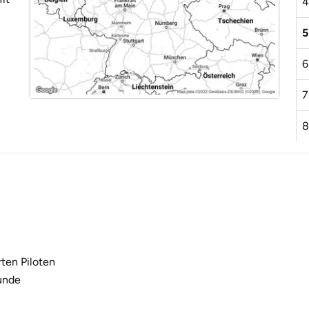
4
5
6
7
8
9
1
1
1
rten Piloten
kunde