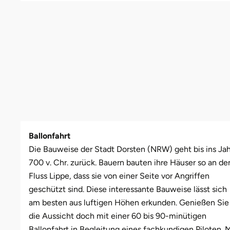
Leipzig
Schwäbische Alb
Oberhausen, Nordrhein-Westfalen
Freiburg
Leipzig
Mühlhausen
Freundin
Schwester
Mannheim
Rostock
Gotha
Masserberg
Nürnberg
Mama
Tante
Mühlhausen
Rottenburg am Neckar (Baden-Württemberg)
Hamburg
Meiningen
Paderborn
Papa
München
Schweinfurt (Bayern)
Hannover
Merseburg
Siebeldingen bei Ludwigshafen am Rhein
Schwester
Rosenheim
Sundern (NRW)
Jena
Naumburg (Saale)
Stuttgart
Sohn
Ballonfahrt
Die Bauweise der Stadt Dorsten (NRW) geht bis ins Jah
Wuppertal
Wiesbaden
Köln
Nordhausen
Würzburg
Tochter
700 v. Chr. zurück. Bauern bauten ihre Häuser so an de
Fluss Lippe, dass sie von einer Seite vor Angriffen
Zwickau
Meißen
Querfurt
Zwickau
geschützt sind. Diese interessante Bauweise lässt sich
am besten aus luftigen Höhen erkunden. Genießen Sie
Mengen
Römhild
die Aussicht doch mit einer 60 bis 90-minütigen
München
Saalfeld
Ballonfahrt in Begleitung eines fachkundigen Piloten. M