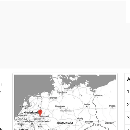
A
r
1
n
2
3
it