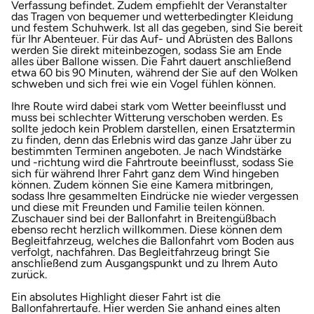
Verfassung befindet. Zudem empfiehlt der Veranstalter
das Tragen von bequemer und wetterbedingter Kleidung
und festem Schuhwerk. Ist all das gegeben, sind Sie bereit
für Ihr Abenteuer. Für das Auf- und Abrüsten des Ballons
werden Sie direkt miteinbezogen, sodass Sie am Ende
alles über Ballone wissen. Die Fahrt dauert anschließend
etwa 60 bis 90 Minuten, während der Sie auf den Wolken
schweben und sich frei wie ein Vogel fühlen können.
Ihre Route wird dabei stark vom Wetter beeinflusst und
muss bei schlechter Witterung verschoben werden. Es
sollte jedoch kein Problem darstellen, einen Ersatztermin
zu finden, denn das Erlebnis wird das ganze Jahr über zu
bestimmten Terminen angeboten. Je nach Windstärke
und -richtung wird die Fahrtroute beeinflusst, sodass Sie
sich für während Ihrer Fahrt ganz dem Wind hingeben
können. Zudem können Sie eine Kamera mitbringen,
sodass Ihre gesammelten Eindrücke nie wieder vergessen
und diese mit Freunden und Familie teilen können.
Zuschauer sind bei der Ballonfahrt in Breitengüßbach
ebenso recht herzlich willkommen. Diese können dem
Begleitfahrzeug, welches die Ballonfahrt vom Boden aus
verfolgt, nachfahren. Das Begleitfahrzeug bringt Sie
anschließend zum Ausgangspunkt und zu Ihrem Auto
zurück.
Ein absolutes Highlight dieser Fahrt ist die
Ballonfahrertaufe. Hier werden Sie anhand eines alten