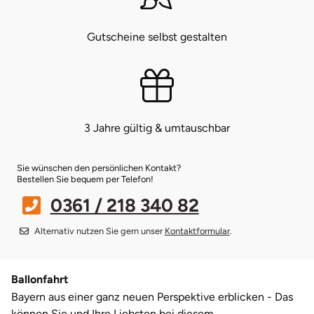
Münster
Sangerhausen
Gutscheine selbst gestalten
Nürnberg
Sonneberg
Oberlausitz
Suhl
3 Jahre gültig & umtauschbar
Pirna
Unterwellenborn
Sie wünschen den persönlichen Kontakt?
Riesa
Weimar
Bestellen Sie bequem per Telefon!
0361 / 218 340 82
Ruhrgebiet
Weißenfels
Alternativ nutzen Sie gern unser
Kontaktformular
.
Strausberg (Berlin/Brandenburg)
Witterda
Ballonfahrt
Sömmerda
Bayern aus einer ganz neuen Perspektive erblicken - Das
können Sie und Ihre Liebsten bei diesem