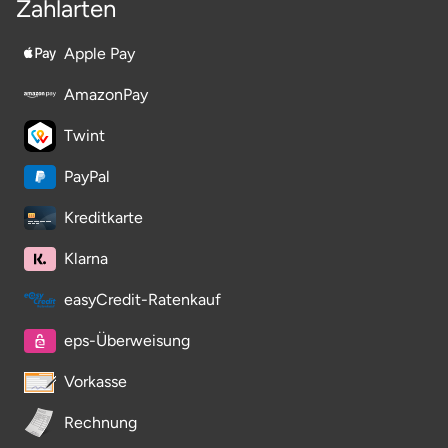
Zahlarten
Apple Pay
AmazonPay
Twint
PayPal
Kreditkarte
Klarna
easyCredit-Ratenkauf
eps-Überweisung
Vorkasse
Rechnung