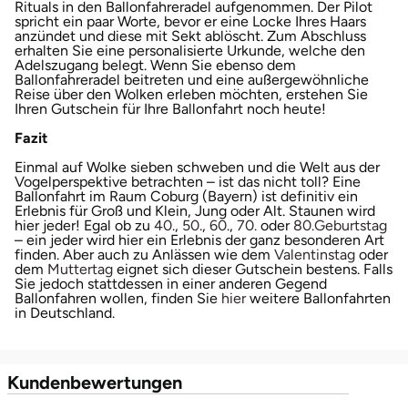
Rituals in den Ballonfahreradel aufgenommen. Der Pilot
spricht ein paar Worte, bevor er eine Locke Ihres Haars
anzündet und diese mit Sekt ablöscht. Zum Abschluss
erhalten Sie eine personalisierte Urkunde, welche den
Adelszugang belegt. Wenn Sie ebenso dem
Ballonfahreradel beitreten und eine außergewöhnliche
Reise über den Wolken erleben möchten, erstehen Sie
Ihren Gutschein für Ihre Ballonfahrt noch heute!
Fazit
Einmal auf Wolke sieben schweben und die Welt aus der
Vogelperspektive betrachten – ist das nicht toll? Eine
Ballonfahrt im Raum Coburg (Bayern) ist definitiv ein
Erlebnis für Groß und Klein, Jung oder Alt. Staunen wird
öffnet in neuem Fenster
öffnet in neuem Fenster
öffnet in neuem Fenster
öffnet in neuem Fenste
öffnet in neu
öff
hier jeder! Egal ob zu
40.
,
50.
,
60.
,
70.
oder
80.
Geburtstag
– ein jeder wird hier ein Erlebnis der ganz besonderen Art
öffnet 
finden. Aber auch zu Anlässen wie dem
Valentinstag
oder
öffnet in neuem Fenster
dem
Muttertag
eignet sich dieser Gutschein bestens. Falls
Sie jedoch stattdessen in einer anderen Gegend
öffnet in neuem Fenster
Ballonfahren wollen, finden Sie
hier
weitere Ballonfahrten
in Deutschland.
Kundenbewertungen