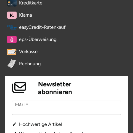
Kreditkarte
Saarbrücken
Klarna
Salzgitter
easyCredit-Ratenkauf
Schongau
eps-Überweisung
Vorkasse
Schwabach
Rechnung
Schweinfurt
Newsletter
Schwerin
abonnieren
Segeberg
E-Mail
Seligenstadt
Hochwertige Artikel
Speyer