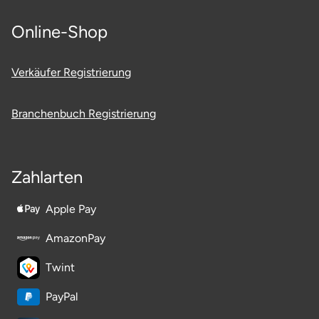
Potsdam-Mittelmark
Online-Shop
Prignitz
Verkäufer Registrierung
Regensburg
Branchenbuch Registrierung
Rendsburg Eckernförde
Rheine
Zahlarten
Rodgau
Apple Pay
Rostock
AmazonPay
Twint
Rottweil
PayPal
Rügen