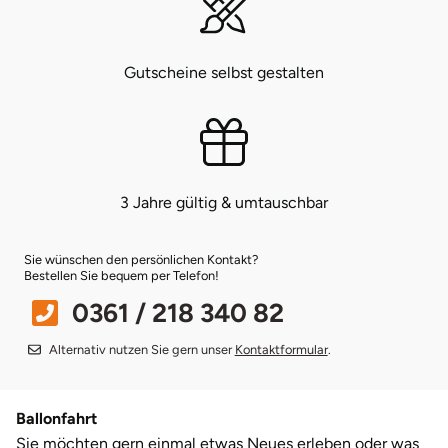
Bruchköbel
Münster
Sangerhausen
Gutscheine selbst gestalten
Bruchsal
Nürnberg
Sonneberg
Burghausen
Oberlausitz
Suhl
Calw
Pirna
Unterwellenborn
3 Jahre gültig & umtauschbar
Chemnitz
Riesa
Weimar
Sie wünschen den persönlichen Kontakt?
Bestellen Sie bequem per Telefon!
Cloppenburg
Ruhrgebiet
Weißenfels
0361 / 218 340 82
Coburg
Strausberg (Berlin/Brandenburg)
Witterda
Alternativ nutzen Sie gern unser
Kontaktformular
.
Cottbus
Sömmerda
Ballonfahrt
Sie möchten gern einmal etwas Neues erleben oder was