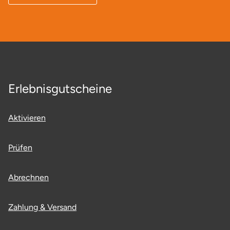
Ostholstein
Ostprignitz-Ruppin
Oy-Mittelberg
Erlebnisgutscheine
Passau
Pforzheim
Aktivieren
Pinneberg
Prüfen
Pirna
Abrechnen
Plön
Zahlung & Versand
Potsdam