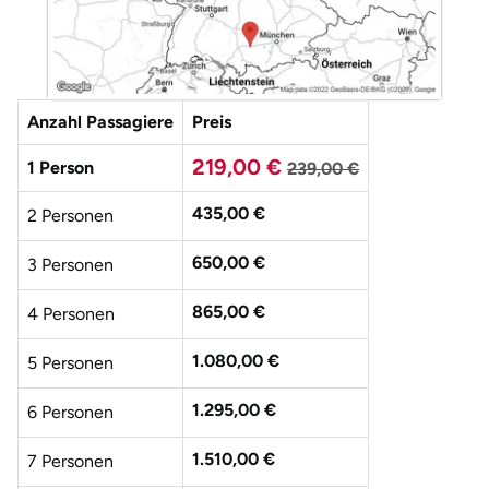
Düsseldorf
Erfurt
Anzahl Passagiere
Erlangen
Preis
219,00 €
1 Person
239,00 €
Essen
435,00 €
2 Personen
Flensburg
650,00 €
3 Personen
Frankfurt am Main
865,00 €
4 Personen
Freiberg
1.080,00 €
5 Personen
Freiburg
1.295,00 €
6 Personen
Fulda
1.510,00 €
7 Personen