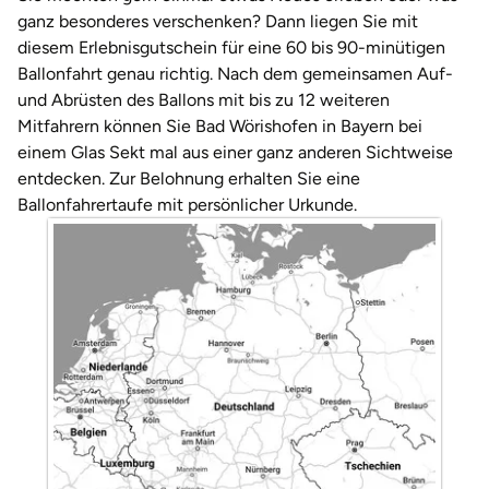
Darmstadt
Weimar
ganz besonderes verschenken? Dann liegen Sie mit
diesem Erlebnisgutschein für eine 60 bis 90-minütigen
Deggendorf
sächsische Schweiz
Ballonfahrt genau richtig. Nach dem gemeinsamen Auf-
und Abrüsten des Ballons mit bis zu 12 weiteren
Dessau
Mitfahrern können Sie Bad Wörishofen in Bayern bei
einem Glas Sekt mal aus einer ganz anderen Sichtweise
Dietzenbach
entdecken. Zur Belohnung erhalten Sie eine
Ballonfahrertaufe mit persönlicher Urkunde.
Dingolfing
Dorsten
Dortmund
Dresden
Duisburg