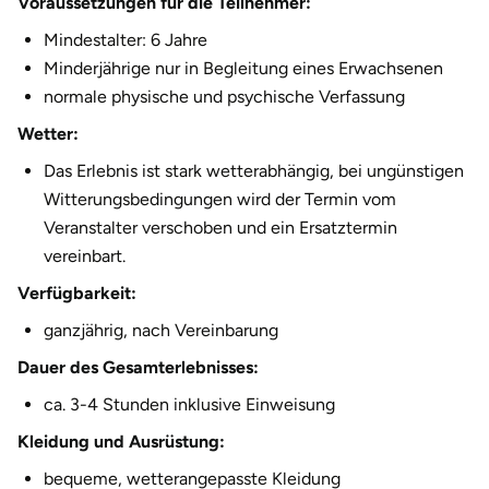
Voraussetzungen für die Teilnehmer:
Halle
Mindestalter: 6 Jahre
Minderjährige nur in Begleitung eines Erwachsenen
Hamburg
normale physische und psychische Verfassung
Wetter:
Hanau
Das Erlebnis ist stark wetterabhängig, bei ungünstigen
Hannover
Witterungsbedingungen wird der Termin vom
Veranstalter verschoben und ein Ersatztermin
Haßfurt
vereinbart.
Verfügbarkeit:
Heidelberg
ganzjährig, nach Vereinbarung
Heidenheim
Dauer des Gesamterlebnisses:
ca. 3-4 Stunden inklusive Einweisung
Heilbronn
Kleidung und Ausrüstung:
Heldburg
bequeme, wetterangepasste Kleidung