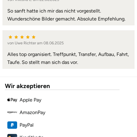
So sanft hatte ich mir das nicht vorgestellt.
Landkreis Rostock
Wunderschöne Bilder gemacht. Absolute Empfehlung.
Landshut
von Uwe Richter am 08.06.2025
Langenselbold
Alles top organisiert. Treffpunkt, Transfer, Aufbau, Fahrt,
Leipzig
Taufe. So stellt man sich das vor.
Leutkirch
Wir akzeptieren
Ludwigslust-Parchim
Apple Pay
Löbau
AmazonPay
Lübeck
PayPal
Lüchow-Dannenberg