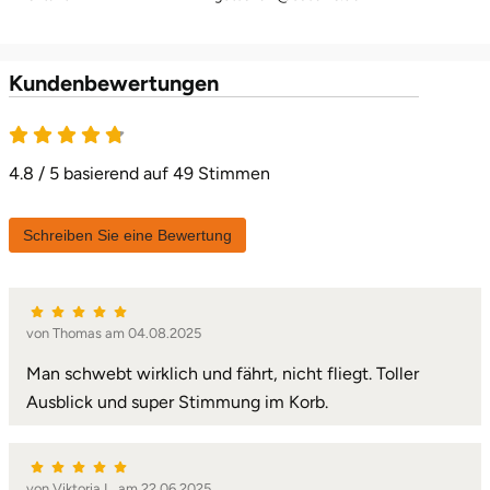
Karlsruhe
Kundenbewertungen
Kassel
Kempten
4.8 / 5 basierend auf 49 Stimmen
Kerken
Schreiben Sie eine Bewertung
Kiel
Koblenz
von Thomas am 04.08.2025
Kronach
Man schwebt wirklich und fährt, nicht fliegt. Toller
Ausblick und super Stimmung im Korb.
Kulmbach
Köln
von Viktoria L. am 22.06.2025