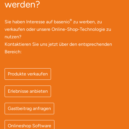
werden?
Neumünster
Nidda
®
Sie haben Interesse auf basenio
zu werben, zu
verkaufen oder unsere Online-Shop-Technologie zu
Nordwestmecklenburg
nutzen?
Kontaktieren Sie uns jetzt über den entsprechenden
Nürnberg
Bereich:
Oberhavel
Produkte verkaufen
Odenwald
Oder-Spree
Erlebnisse anbieten
Oldenburg
Gastbeitrag anfragen
Osnabrück
Onlineshop Software