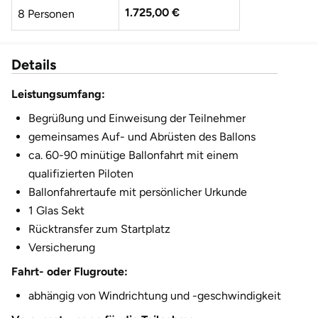
Fürstenfeldbruck
1.725,00 €
8 Personen
1.940,00 €
9 Personen
Fürth
Details
2.155,00 €
10 Personen
Geiselwind
Leistungsumfang:
2.370,00 €
11 Personen
Begrüßung und Einweisung der Teilnehmer
Gelnhausen
gemeinsames Auf- und Abrüsten des Ballons
2.585,00 €
12 Personen
ca. 60-90 minütige Ballonfahrt mit einem
Gera
qualifizierten Piloten
Gersfeld
Ballonfahrertaufe mit persönlicher Urkunde
1 Glas Sekt
Gotha
Rücktransfer zum Startplatz
Versicherung
Göppingen
Fahrt- oder Flugroute:
abhängig von Windrichtung und -geschwindigkeit
Görlitz