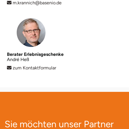
Mettingen
m.krannich@basenio.de
Moers
Märkisch-Oderland
Mönchengladbach
Berater Erlebnisgeschenke
André Heß
München
zum Kontaktformular
Münster
Nagold
Neckarsulm
Nesselwang
Sie möchten unser Partner