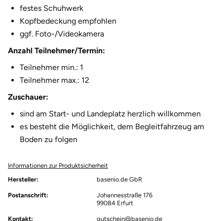
festes Schuhwerk
Herzogenaurach
Kopfbedeckung empfohlen
ggf. Foto-/Videokamera
Herzogtum Lauenburg
Anzahl Teilnehmer/Termin:
Homburg
Teilnehmer min.: 1
Teilnehmer max.: 12
Horb am Neckar
Zuschauer:
sind am Start- und Landeplatz herzlich willkommen
Ibbenbüren
es besteht die Möglichkeit, dem Begleitfahrzeug am
Ingolstadt
Boden zu folgen
Jena
Informationen zur Produktsicherheit
Hersteller:
basenio.de GbR
Jerichower Land
Postanschrift:
Johannesstraße 176
99084 Erfurt
Kamp-Lintfort
Kontakt:
gutschein@basenio.de