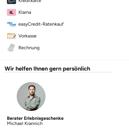
Kreditkarte
Klarna
Lüneburg
easyCredit-Ratenkauf
Magdeburg
Vorkasse
Main-Kinzig-Kreis
Rechnung
Mainz
Wir helfen Ihnen gern persönlich
Mannheim
Mecklenburgische Seenplatte
Meiningen
Merzig
Berater Erlebnisgeschenke
Michael Krannich