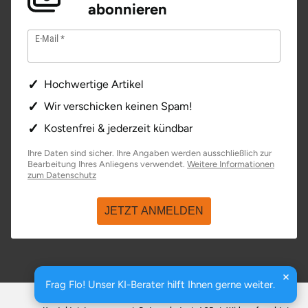
abonnieren
E-Mail
Hochwertige Artikel
Wir verschicken keinen Spam!
Kostenfrei & jederzeit kündbar
Ihre Daten sind sicher. Ihre Angaben werden ausschließlich zur
Bearbeitung Ihres Anliegens verwendet.
Weitere Informationen
öffnet in neuem Fenster
zum Datenschutz
JETZT ANMELDEN
Frag Flo! Unser KI-Berater hilft Ihnen gerne weiter.
basenio.de
|
Johannesstraße 176
,
99084
Erfurt