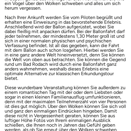
ein Vogel über den Wolken schweben und alles um sich
herum vergessen.
Nach Ihrer Ankunft werden Sie vom Piloten begrüßt und
erhalten eine Einweisung in das bevorstehende Erlebnis.
Anschließend wird der Ballon aufgerüstet, wobei Sie
dabei fleißig mit anpacken dürfen. Bei der Ballonfahrt darf
jeder teilnehmen, der mindestens 1,30 Meter groß ist und
sich in einer normalen physischen und psychischen
Verfassung befindet. Ist all das gegeben, kann die Fahrt
mit dem Ballon auch schon losgehen. Hierbei werden Sie
in eine ganz andere Welt hineinversetzt, denn Sie können
die Welt von oben aus betrachten. Sie können die Gegend
rund um Bad Rodach wird durch eine Ballonfahrt ganz
anders wahrnehmen, weshalb dieses Erlebnis eine
optimale Alternative zur klassischen Erkundungstour
bietet.
Diese wunderbare Veranstaltung können Sie außerdem zu
einem romantischen Tag mit der oder dem Liebsten oder
sogar in einen kleinen Familienausflug umfunktionieren,
denn mit der maximalen Teilnehmerzahl von vier Personen
ist dies gut möglich. Über den Wolken können Sie sich voll
und ganz den einmaligen Eindrücken hingeben. Damit
diese nicht in Vergessenheit geraten, können Sie aus
luftiger Höhe Fotos von Ihrem einmaligen Ausblick
schießen, die Ihnen noch in Jahren das Gefühl geben
werden, als ob Sie erneut über den Wolken schweben.