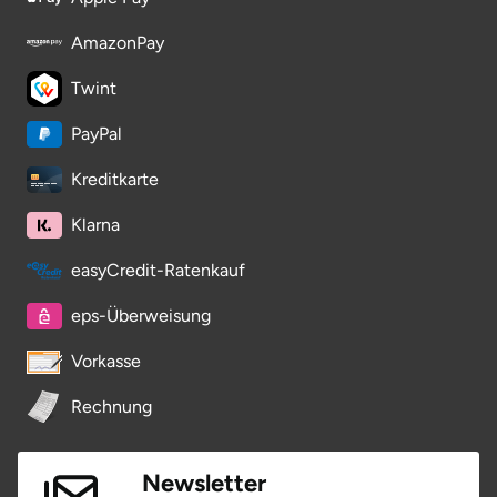
AmazonPay
Twint
PayPal
Kreditkarte
Klarna
easyCredit-Ratenkauf
eps-Überweisung
Vorkasse
Rechnung
Newsletter