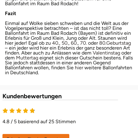
Ballonfahrt im Raum Bad Rodach!
Fazit
Einmal auf Wolke sieben schweben und die Welt aus der
Vogelperspektive betrachten – ist das nicht toll? Eine
Ballonfahrt im Raum Bad Rodach (Bayern) ist definitiv ein
Erlebnis für Groß und Klein, Jung oder Alt. Staunen wird
öffnet in neuem Fenster
öffnet in neuem Fenster
öffnet in neuem Fenster
öffnet in neuem Fenste
öffnet in neu
öff
hier jeder! Egal ob zu
40.
,
50.
,
60.
,
70.
oder
80.
Geburtstag
– ein jeder wird hier ein Erlebnis der ganz besonderen Art
öffnet 
finden. Aber auch zu Anlässen wie dem
Valentinstag
oder
öffnet in neuem Fenster
dem
Muttertag
eignet sich dieser Gutschein bestens. Falls
Sie jedoch stattdessen in einer anderen Gegend
öffnet in neuem Fenster
Ballonfahren wollen, finden Sie
hier
weitere Ballonfahrten
in Deutschland.
Kundenbewertungen
4.8 von 5
4.8 / 5 basierend auf 25 Stimmen