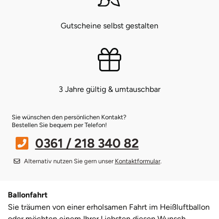
Münster
Sangerhausen
Gutscheine selbst gestalten
Nürnberg
Sonneberg
Oberlausitz
Suhl
3 Jahre gültig & umtauschbar
Pirna
Unterwellenborn
Sie wünschen den persönlichen Kontakt?
Riesa
Weimar
Bestellen Sie bequem per Telefon!
0361 / 218 340 82
Ruhrgebiet
Weißenfels
Alternativ nutzen Sie gern unser
Kontaktformular
.
Strausberg (Berlin/Brandenburg)
Witterda
Ballonfahrt
Sömmerda
Sie träumen von einer erholsamen Fahrt im Heißluftballon
oder möchten einem Ihrer Liebsten diesen Wunsch