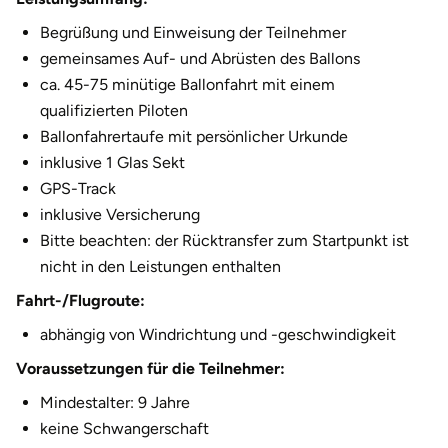
2.810,00 €
11 Personen
Begrüßung und Einweisung der Teilnehmer
gemeinsames Auf- und Abrüsten des Ballons
3.065,00 €
12 Personen
ca. 45-75 minütige Ballonfahrt mit einem
qualifizierten Piloten
Ballonfahrertaufe mit persönlicher Urkunde
inklusive 1 Glas Sekt
GPS-Track
inklusive Versicherung
Bitte beachten: der Rücktransfer zum Startpunkt ist
nicht in den Leistungen enthalten
Fahrt-/Flugroute:
abhängig von Windrichtung und -geschwindigkeit
Voraussetzungen für die Teilnehmer:
Mindestalter: 9 Jahre
keine Schwangerschaft