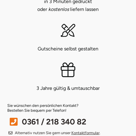
in 3 Minuten gedruckt
oder
kostenlos
liefern lassen
Münster
Sangerhausen
Nürnberg
Sonneberg
Oberlausitz
Suhl
Gutscheine selbst gestalten
Pirna
Unterwellenborn
Riesa
Weimar
3 Jahre gültig & umtauschbar
Ruhrgebiet
Weißenfels
Sie wünschen den persönlichen Kontakt?
Strausberg (Berlin/Brandenburg)
Witterda
Bestellen Sie bequem per Telefon!
0361 / 218 340 82
Sömmerda
Alternativ nutzen Sie gern unser
Kontaktformular
.