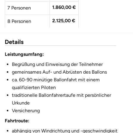
1.860,00 €
7 Personen
2.125,00 €
8 Personen
2.390,00 €
9 Personen
Details
2.655,00 €
10 Personen
Leistungsumfang:
2.920,00 €
11 Personen
Begrüßung und Einweisung der Teilnehmer
gemeinsames Auf- und Abrüsten des Ballons
3.185,00 €
12 Personen
ca. 60-90 minütige Ballonfahrt mit einem
qualifizierten Piloten
traditionelle Ballonfahrertaufe mit persönlicher
Urkunde
Versicherung
Fahrtroute:
abhängig von Windrichtung und -geschwindigkeit