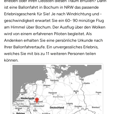
erleben oder Ihren Liebsten diesen Traum erfüllen? Dann
Weimar
ist eine Ballonfahrt in Bochum in NRW das passende
sächsische Schweiz
Erlebnisgeschenk für Sie! Je nach Windrichtung und -
geschwindigkeit erwartet Sie ein 60- 90 minütige Flug
am Himmel über Bochum. Der Ausflug über den Wolken
wird von einem erfahrenen Piloten begleitet. Als
Andenken erhalten Sie eine persönliche Urkunde nach
Ihrer Ballonfahrertaufe. Ein unvergessliches Erlebnis,
welches Sie mit bis zu 11 weiteren Personen teilen
können.