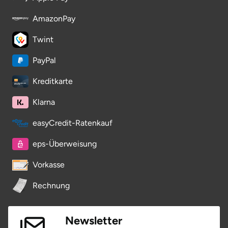
AmazonPay
Twint
PayPal
Kreditkarte
Klarna
easyCredit-Ratenkauf
eps-Überweisung
Vorkasse
Rechnung
Newsletter