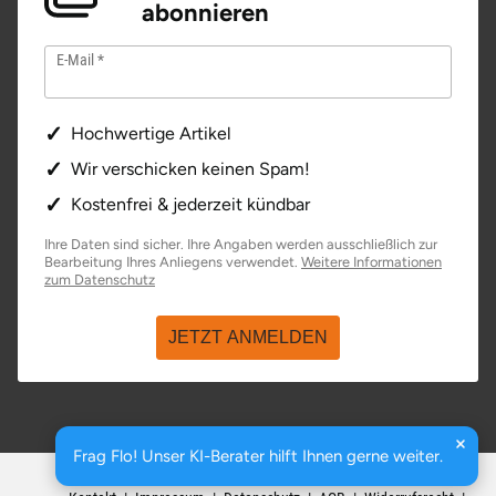
abonnieren
E-Mail
Hochwertige Artikel
Wir verschicken keinen Spam!
Kostenfrei & jederzeit kündbar
Ihre Daten sind sicher. Ihre Angaben werden ausschließlich zur
Bearbeitung Ihres Anliegens verwendet.
Weitere Informationen
zum Datenschutz
JETZT ANMELDEN
Frag Flo! Unser KI-Berater hilft Ihnen gerne weiter.
basenio.de
|
Johannesstraße 176
,
99084
Erfurt