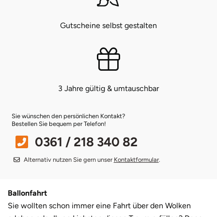
Münster
Sangerhausen
Gutscheine selbst gestalten
Nürnberg
Sonneberg
Oberlausitz
Suhl
3 Jahre gültig & umtauschbar
Pirna
Unterwellenborn
Sie wünschen den persönlichen Kontakt?
Riesa
Weimar
Bestellen Sie bequem per Telefon!
0361 / 218 340 82
Ruhrgebiet
Weißenfels
Alternativ nutzen Sie gern unser
Kontaktformular
.
Strausberg (Berlin/Brandenburg)
Witterda
Ballonfahrt
Sömmerda
Sie wollten schon immer eine Fahrt über den Wolken