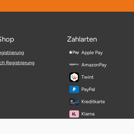
Shop
Zahlarten
gistrierung
Apple Pay
h Registrierung
AmazonPay
Twint
PayPal
Kreditkarte
Klarna
easyCredit-Ratenkauf