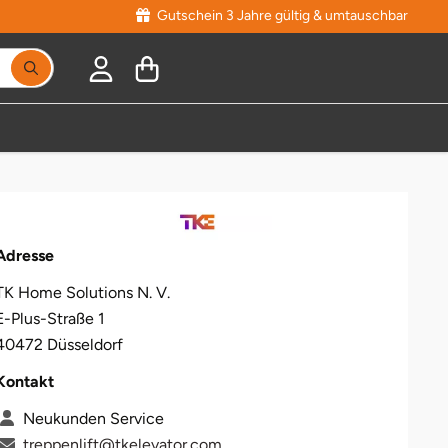
Gutschein 3 Jahre gültig & umtauschbar
Adresse
TK Home Solutions N. V.
E-Plus-Straße 1
40472 Düsseldorf
Kontakt
Neukunden Service
treppenlift@tkelevator.com