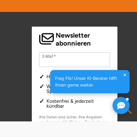
Newsletter
abonnieren
E-Mail
Hochwertige Artikel
Frag Flo! Unser KI-Berater hilft
Ihnen gerne weiter.
Wir verschicken keinen
Spam!
Kostenfrei & jederzeit
kündbar
Ihre Daten sind sicher. Ihre Angaben
werden ausschließlich zur Bearbeitung
Ihres Anliegens verwendet.
Weitere
Informationen zum Datenschutz