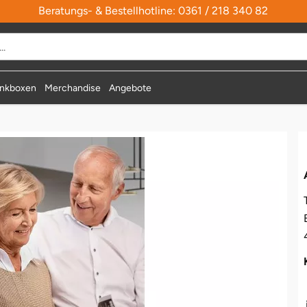
Beratungs- & Bestellhotline: 0361 / 218 340 82
nkboxen
Merchandise
Angebote