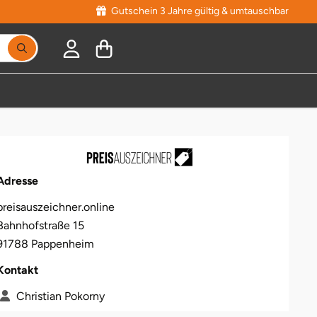
Gutschein 3 Jahre gültig & umtauschbar
Suchbegriff eingeben, Vorschläge erscheinen während
Adresse
preisauszeichner.online
Bahnhofstraße 15
91788 Pappenheim
Kontakt
Christian Pokorny