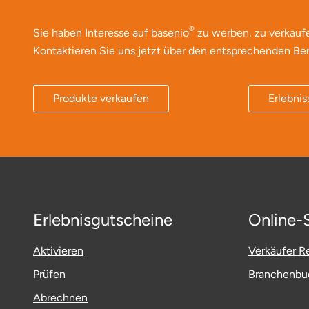
®
Sie haben Interesse auf basenio
zu werben, zu verkauf
Bruchköbel
Münster
Sangerhausen
Kontaktieren Sie uns jetzt über den entsprechenden Ber
Bruchsal
Nürnberg
Sonneberg
Produkte verkaufen
Erlebnis
Burghausen
Oberlausitz
Suhl
Calw
Pirna
Unterwellenborn
Chemnitz
Riesa
Weimar
Cloppenburg
Ruhrgebiet
Weißenfels
Erlebnisgutscheine
Online-
Coburg
Strausberg (Berlin/Brandenburg)
Witterda
Aktivieren
Verkäufer Re
Prüfen
Branchenbuc
Cottbus
Sömmerda
Abrechnen