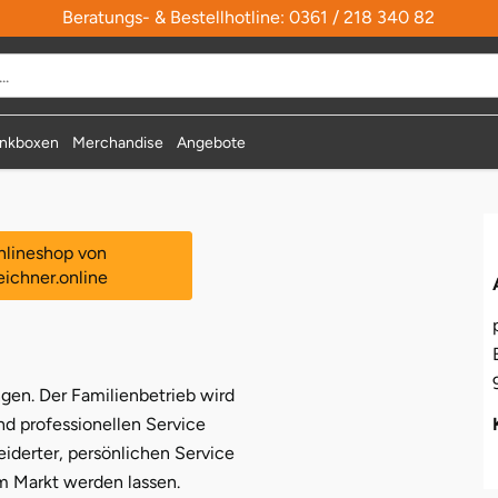
Beratungs- & Bestellhotline: 0361 / 218 340 82
durchsuchen
nkboxen
Merchandise
Angebote
lineshop von
eichner.online
gen. Der Familienbetrieb wird
nd professionellen Service
derter, persönlichen Service
m Markt werden lassen.