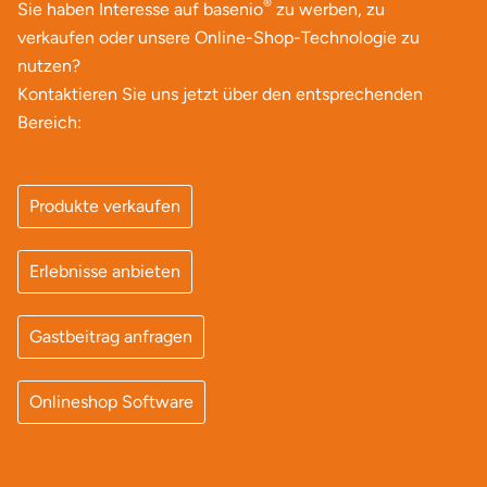
Darmstadt
Weimar
®
Sie haben Interesse auf basenio
zu werben, zu
verkaufen oder unsere Online-Shop-Technologie zu
Deggendorf
sächsische Schweiz
nutzen?
Kontaktieren Sie uns jetzt über den entsprechenden
Dessau
Bereich:
Dietzenbach
Produkte verkaufen
Dingolfing
Erlebnisse anbieten
Dorsten
Dortmund
Gastbeitrag anfragen
Dresden
Onlineshop Software
Duisburg