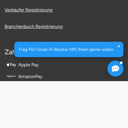
Fürstenfeldbruck
Verkäufer Registrierung
Fürth
Branchenbuch Registrierung
Geiselwind
Gelnhausen
Frag Flo! Unser KI-Berater hilft Ihnen gerne weiter.
Zahlarten
Gera
Apple Pay
AmazonPay
Gersfeld
Twint
Gotha
PayPal
Göppingen
Kreditkarte
Görlitz
Klarna