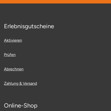
Düsseldorf
Erfurt
Erlebnisgutscheine
Erlangen
Essen
Aktivieren
Flensburg
Prüfen
Frankfurt am Main
Abrechnen
Freiberg
Zahlung & Versand
Freiburg
Fulda
Online-Shop