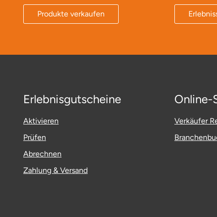
Produkte verkaufen
Erlebnis
Bruchköbel
Münster
Sangerhausen
Bruchsal
Nürnberg
Sonneberg
Burghausen
Oberlausitz
Suhl
Erlebnisgutscheine
Online-
Calw
Pirna
Unterwellenborn
Aktivieren
Verkäufer Re
Chemnitz
Riesa
Weimar
Prüfen
Branchenbuc
Cloppenburg
Ruhrgebiet
Weißenfels
Abrechnen
Coburg
Strausberg (Berlin/Brandenburg)
Witterda
Zahlung & Versand
Cottbus
Sömmerda