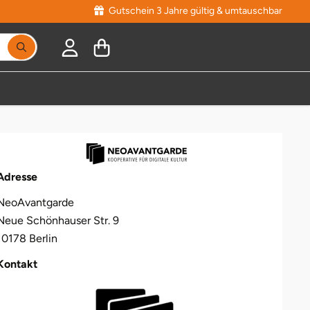
Gutschein 3 Jahre gültig & umtauschbar
Adresse
NeoAvantgarde
Neue Schönhauser Str. 9
10178 Berlin
Kontakt