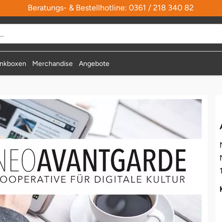
Beratungs- & Bestellhotline: 0361 / 218 340 82
nkboxen
Merchandise
Angebote