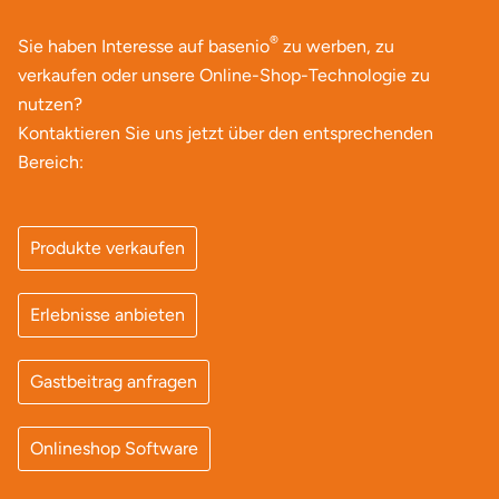
Düsseldorf
®
Sie haben Interesse auf basenio
zu werben, zu
Erfurt
verkaufen oder unsere Online-Shop-Technologie zu
nutzen?
Erlangen
Kontaktieren Sie uns jetzt über den entsprechenden
Bereich:
Essen
Flensburg
Produkte verkaufen
Frankfurt am Main
Erlebnisse anbieten
Freiberg
Gastbeitrag anfragen
Freiburg
Onlineshop Software
Fulda