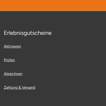
Fürstenfeldbruck
Fürth
Geiselwind
Erlebnisgutscheine
Gelnhausen
Aktivieren
Gera
Prüfen
Gersfeld
Abrechnen
Gotha
Zahlung & Versand
Göppingen
Görlitz