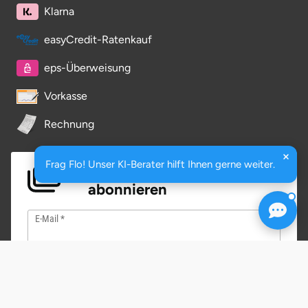
Klarna
Herzogenaurach
easyCredit-Ratenkauf
Herzogtum Lauenburg
eps-Überweisung
Homburg
Vorkasse
Rechnung
Horb am Neckar
Ibbenbüren
Frag Flo! Unser KI-Berater hilft Ihnen gerne weiter.
Newsletter
abonnieren
Ingolstadt
E-Mail
Jena
Jerichower Land
Hochwertige Artikel
Wir verschicken keinen Spam!
Kamp-Lintfort