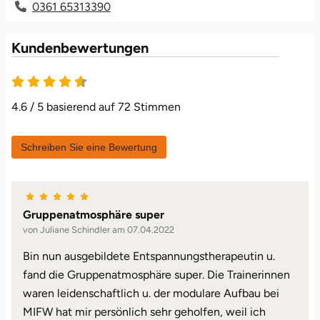
0361 65313390
Leipzig
Schwäbische Alb
Bitterfeld
Oberhausen, Nordrhein-Westfalen
Freiburg
Leipzig
Mühlhausen
Freundin
Schwester
Kundenbewertungen
Mannheim
Blieskastel
Rostock
Gotha
Masserberg
Nürnberg
Mama
Tante
4.6 von 5
Mühlhausen
Bochum
Rottenburg am Neckar (Baden-Württemberg)
Hamburg
Meiningen
Paderborn
Papa
4.6 / 5 basierend auf 72 Stimmen
München
Bonn
Schweinfurt (Bayern)
Hannover
Merseburg
Siebeldingen bei Ludwigshafen am Rhein
Schwester
Schreiben Sie eine Bewertung
Rosenheim
Bostalsee
Sundern (NRW)
Jena
Naumburg (Saale)
Stuttgart
Sohn
Wuppertal
Brandenburg an der Havel
Wiesbaden
Köln
Nordhausen
Würzburg
Tochter
Gruppenatmosphäre super
von Juliane Schindler am 07.04.2022
Zwickau
Braunschweig
Meißen
Querfurt
Zwickau
Bin nun ausgebildete Entspannungstherapeutin u.
fand die Gruppenatmosphäre super. Die Trainerinnen
Bremen
Mengen
Römhild
waren leidenschaftlich u. der modulare Aufbau bei
MIFW hat mir persönlich sehr geholfen, weil ich
Bremervörde
München
Saalfeld