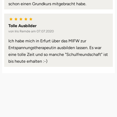
schon einen Grundkurs mitgebracht habe.
Bruchköbel
Münster
Sangerhausen
Tolle Ausbilder
Bruchsal
Nürnberg
Sonneberg
von Iris Remde am 07.07.2020
Burghausen
Oberlausitz
Suhl
Ich habe mich in Erfurt über das MIFW zur
Entspannungstherapeutin ausbilden lassen. Es war
Calw
Pirna
Unterwellenborn
eine tolle Zeit und so manche "Schulfreundschaft" ist
bis heute erhalten :-)
Chemnitz
Riesa
Weimar
Cloppenburg
Ruhrgebiet
Weißenfels
Coburg
Strausberg (Berlin/Brandenburg)
Witterda
Cottbus
Sömmerda