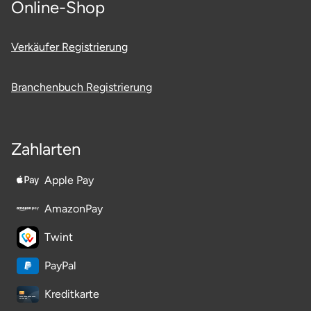
Online-Shop
Halle
Verkäufer Registrierung
Hamburg
Hanau
Branchenbuch Registrierung
Hannover
Zahlarten
Haßfurt
Apple Pay
Heidelberg
AmazonPay
Heidenheim
Twint
Heilbronn
PayPal
Kreditkarte
Heldburg