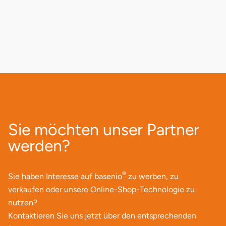
Darmstadt
Weimar
Deggendorf
sächsische Schweiz
Dessau
Dietzenbach
Dingolfing
Sie möchten unser Partner
Dorsten
werden?
Dortmund
®
Sie haben Interesse auf basenio
zu werben, zu
Dresden
verkaufen oder unsere Online-Shop-Technologie zu
nutzen?
Duisburg
Kontaktieren Sie uns jetzt über den entsprechenden