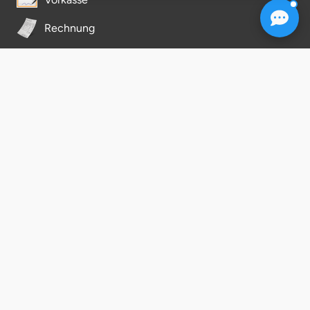
Herzogenaurach
Rechnung
Herzogtum Lauenburg
Newsletter
Homburg
abonnieren
E-Mail
Horb am Neckar
Ibbenbüren
Hochwertige Artikel
Wir verschicken keinen Spam!
Ingolstadt
Kostenfrei & jederzeit kündbar
Jena
Ihre Daten sind sicher. Ihre Angaben werden ausschließlich zur
Bearbeitung Ihres Anliegens verwendet.
Weitere Informationen
öffnet in neuem Fenster
zum Datenschutz
Jerichower Land
JETZT ANMELDEN
Kamp-Lintfort