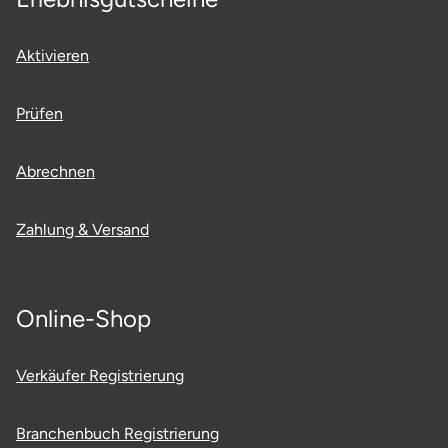
Fürstenfeldbruck
Aktivieren
Fürth
Prüfen
Geiselwind
Gelnhausen
Abrechnen
Gera
Zahlung & Versand
Gersfeld
Online-Shop
Gotha
Göppingen
Verkäufer Registrierung
Görlitz
Branchenbuch Registrierung