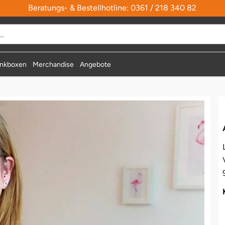
Beratungs- & Bestellhotline: 0361 / 218 340 82
durchsuchen
nkboxen
Merchandise
Angebote