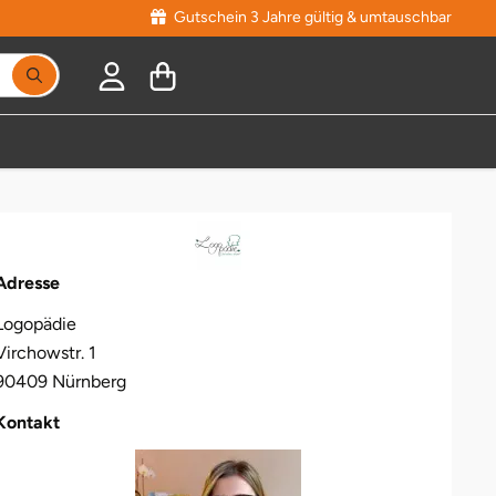
Gutschein 3 Jahre gültig & umtauschbar
Suchbegriff eingeben, Vorschläge erscheinen während
Adresse
Logopädie
Virchowstr. 1
90409 Nürnberg
Kontakt