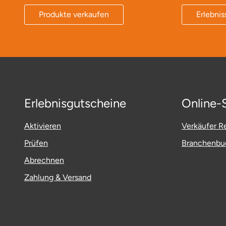
Produkte verkaufen
Erlebnis
Bruchköbel
Münster
Sangerhausen
Bruchsal
Nürnberg
Sonneberg
Burghausen
Oberlausitz
Suhl
Erlebnisgutscheine
Online-
Calw
Pirna
Unterwellenborn
Aktivieren
Verkäufer Re
Chemnitz
Riesa
Weimar
Prüfen
Branchenbuc
Cloppenburg
Ruhrgebiet
Weißenfels
Abrechnen
Coburg
Strausberg (Berlin/Brandenburg)
Witterda
Zahlung & Versand
Cottbus
Sömmerda