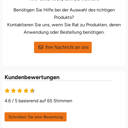
Herzogenaurach
Benötigen Sie Hilfe bei der Auswahl des richtigen
Produkts?
Herzogtum Lauenburg
Kontaktieren Sie uns, wenn Sie Rat zu Produkten, deren
Anwendung oder Bestellung benötigen.
Homburg
Ihre Nachricht an uns
Horb am Neckar
Ibbenbüren
Kundenbewertungen
Ingolstadt
4.6 von 5
Jena
4.6 / 5 basierend auf 65 Stimmen
Jerichower Land
Schreiben Sie eine Bewertung
Kamp-Lintfort