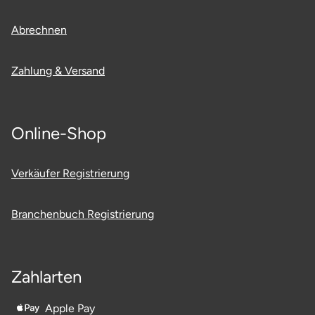
Mettingen
Abrechnen
Moers
Zahlung & Versand
Märkisch-Oderland
Mönchengladbach
Online-Shop
München
Verkäufer Registrierung
Münster
Branchenbuch Registrierung
Nagold
Neckarsulm
Zahlarten
Nesselwang
Apple Pay