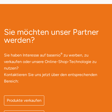
Landkreis Rostock
Landshut
Sie möchten unser Partner
Langenselbold
werden?
Leipzig
®
Sie haben Interesse auf basenio
zu werben, zu
Leutkirch
verkaufen oder unsere Online-Shop-Technologie zu
nutzen?
Ludwigslust-Parchim
Kontaktieren Sie uns jetzt über den entsprechenden
Bereich:
Löbau
Lübeck
Produkte verkaufen
Lüchow-Dannenberg