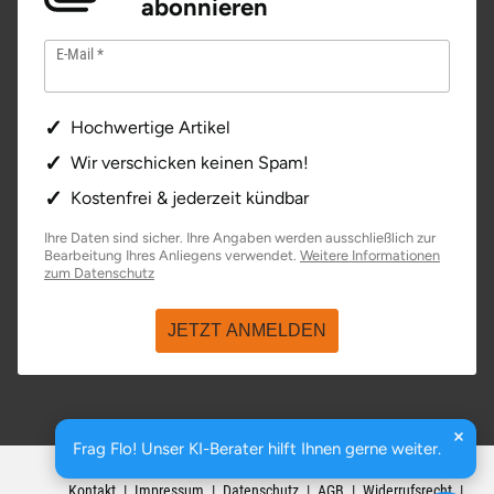
abonnieren
Ostholstein
E-Mail
Ostprignitz-Ruppin
Hochwertige Artikel
Oy-Mittelberg
Wir verschicken keinen Spam!
Passau
Kostenfrei & jederzeit kündbar
Ihre Daten sind sicher. Ihre Angaben werden ausschließlich zur
Pforzheim
Bearbeitung Ihres Anliegens verwendet.
Weitere Informationen
öffnet in neuem Fenster
zum Datenschutz
Pinneberg
JETZT ANMELDEN
Pirna
Plön
Frag Flo! Unser KI-Berater hilft Ihnen gerne weiter.
basenio.de
|
Johannesstraße 176
,
99084
Erfurt
Potsdam
Kontakt
Impressum
Datenschutz
AGB
Widerrufsrecht