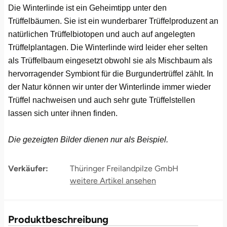
Die Winterlinde ist ein Geheimtipp unter den
Trüffelbäumen. Sie ist ein wunderbarer Trüffelproduzent an
Bruchköbel
Münster
Sangerhausen
natürlichen Trüffelbiotopen und auch auf angelegten
Trüffelplantagen. Die Winterlinde wird leider eher selten
Bruchsal
Nürnberg
Sonneberg
als Trüffelbaum eingesetzt obwohl sie als Mischbaum als
hervorragender Symbiont für die Burgundertrüffel zählt. In
Burghausen
Oberlausitz
Suhl
der Natur können wir unter der Winterlinde immer wieder
Trüffel nachweisen und auch sehr gute Trüffelstellen
Calw
Pirna
Unterwellenborn
lassen sich unter ihnen finden.
Chemnitz
Riesa
Weimar
Die gezeigten Bilder dienen nur als Beispiel.
Cloppenburg
Ruhrgebiet
Weißenfels
Verkäufer:
Thüringer Freilandpilze GmbH
Coburg
Strausberg (Berlin/Brandenburg)
Witterda
Cottbus
Sömmerda
Produktbeschreibung