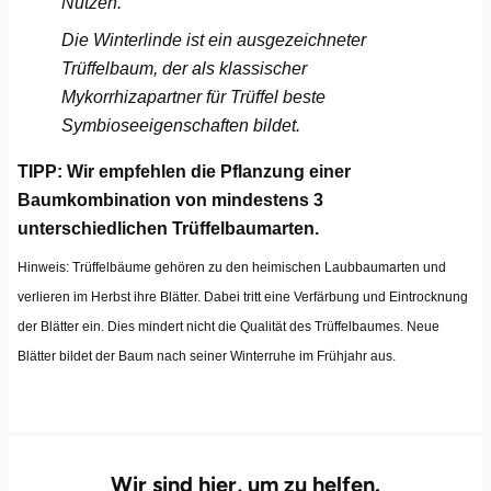
Nutzen.
Halle
Die Winterlinde ist ein ausgezeichneter
Trüffelbaum, der als klassischer
Hamburg
Mykorrhizapartner für Trüffel beste
Symbioseeigenschaften bildet.
Hanau
TIPP: Wir empfehlen die Pflanzung einer
Hannover
Baumkombination von mindestens 3
unterschiedlichen Trüffelbaumarten.
Haßfurt
Hinweis: Trüffelbäume gehören zu den heimischen Laubbaumarten und
verlieren im Herbst ihre Blätter. Dabei tritt eine Verfärbung und Eintrocknung
Heidelberg
der Blätter ein. Dies mindert nicht die Qualität des Trüffelbaumes. Neue
Heidenheim
Blätter bildet der Baum nach seiner Winterruhe im Frühjahr aus.
Heilbronn
Heldburg
Wir sind hier, um zu helfen.