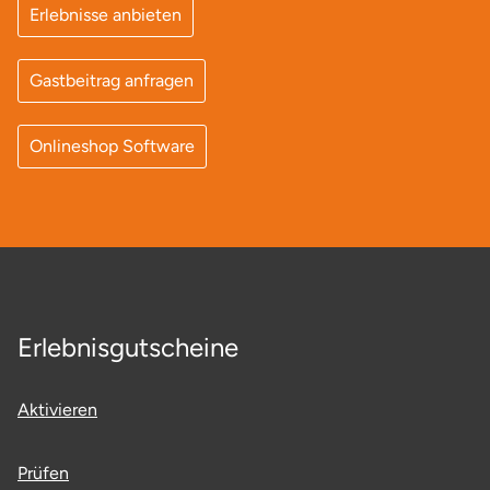
Erlebnisse anbieten
Lüneburg
Gastbeitrag anfragen
Magdeburg
Onlineshop Software
Main-Kinzig-Kreis
Mainz
Mannheim
Mecklenburgische Seenplatte
Erlebnisgutscheine
Meiningen
Aktivieren
Merzig
Prüfen