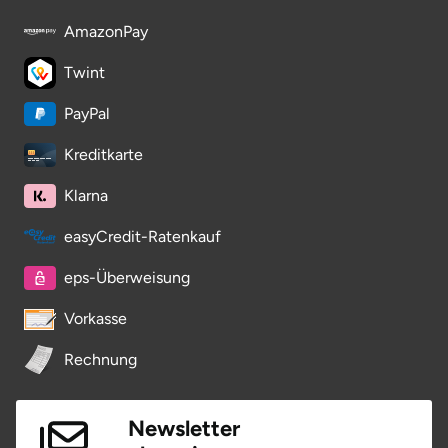
Neumünster
AmazonPay
Nidda
Twint
Nordwestmecklenburg
PayPal
Kreditkarte
Nürnberg
Klarna
Oberhavel
easyCredit-Ratenkauf
Odenwald
eps-Überweisung
Oder-Spree
Vorkasse
Rechnung
Oldenburg
Osnabrück
Newsletter