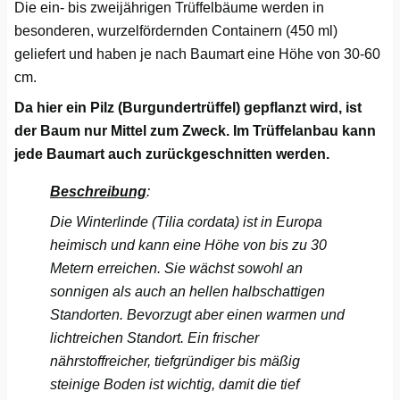
Die ein- bis zweijährigen Trüffelbäume werden in
Düsseldorf
besonderen, wurzelfördernden Containern (450 ml)
Erfurt
geliefert und haben je nach Baumart eine Höhe von 30-60
cm.
Erlangen
Da hier ein Pilz (Burgundertrüffel) gepflanzt wird, ist
der Baum nur Mittel zum Zweck. Im Trüffelanbau kann
Essen
jede Baumart auch zurückgeschnitten werden.
Flensburg
Beschreibung
:
Die Winterlinde (Tilia cordata) ist in Europa
Frankfurt am Main
heimisch und kann eine Höhe von bis zu 30
Metern erreichen. Sie wächst sowohl an
Freiberg
sonnigen als auch an hellen halbschattigen
Standorten. Bevorzugt aber einen warmen und
Freiburg
lichtreichen Standort. Ein frischer
nährstoffreicher, tiefgründiger bis mäßig
Fulda
steinige Boden ist wichtig, damit die tief