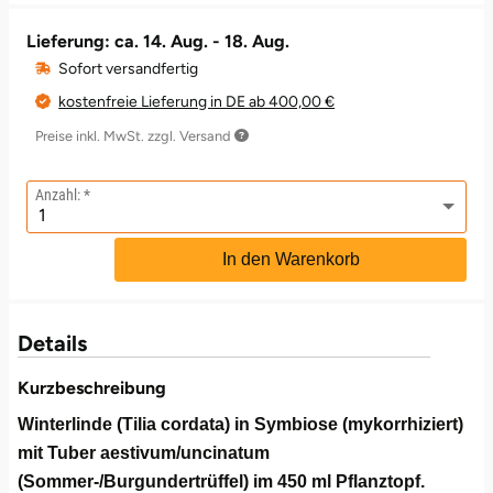
Lieferung: ca.
14. Aug. - 18. Aug.
Leipzig
Schwäbische Alb
Bitterfeld
Oberhausen, Nordrhein-Westfalen
Freiburg
Leipzig
Mühlhausen
Freundin
Schwester
Sofort versandfertig
Mannheim
Blieskastel
Rostock
Gotha
Masserberg
Nürnberg
Mama
Tante
kostenfreie Lieferung in DE ab 400,00 €
Preise inkl. MwSt. zzgl. Versand
Mühlhausen
Bochum
Rottenburg am Neckar (Baden-Württemberg)
Hamburg
Meiningen
Paderborn
Papa
Anzahl:
München
Bonn
Schweinfurt (Bayern)
Hannover
Merseburg
Siebeldingen bei Ludwigshafen am Rhein
Schwester
In den Warenkorb
Rosenheim
Bostalsee
Sundern (NRW)
Jena
Naumburg (Saale)
Stuttgart
Sohn
Wuppertal
Brandenburg an der Havel
Wiesbaden
Köln
Nordhausen
Würzburg
Tochter
Details
Zwickau
Braunschweig
Meißen
Querfurt
Zwickau
Kurzbeschreibung
Winterlinde (Tilia cordata) in Symbiose (mykorrhiziert)
Bremen
Mengen
Römhild
mit Tuber aestivum/uncinatum
(Sommer-/Burgundertrüffel) im 450 ml Pflanztopf.
Bremervörde
München
Saalfeld