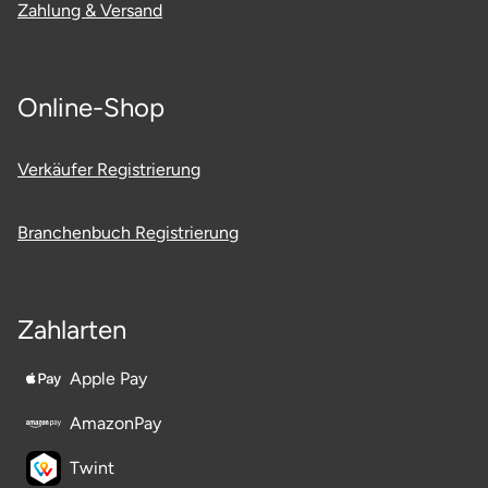
Zahlung & Versand
Landkreis Rostock
Landshut
Online-Shop
Langenselbold
Verkäufer Registrierung
Leipzig
Branchenbuch Registrierung
Leutkirch
Ludwigslust-Parchim
Zahlarten
Löbau
Apple Pay
AmazonPay
Lübeck
Twint
Lüchow-Dannenberg