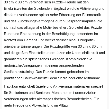
Darmstadt
Weimar
30 cm x 30 cm verbindet sich Puzzle–Freude mit den
Erlebniswelten der Spielenden. Ergänzt wird die Aktivierung und
Deggendorf
sächsische Schweiz
die damit verbundene spielerische Förderung der Feinmotorik
und des Zuordnungsvermögens durch Gesprächsimpulse, die
Dessau
sich auf das alltagsnahe Motiv beziehen. So bietet das Puzzle
Ruhe und Entspannung in der Beschäftigung, besonders im
Dietzenbach
Kontext von Demenz und weckt darüber hinaus biografie-
orientierte Erinnerungen. Die Puzzlegröße von 30 cm x 30 cm
Dingolfing
und die großen Einzelteile unterstützen die Übersichtlichkeit und
garantieren ein spielerisches Gelingen. Kombinieren Sie
Dorsten
motorische Anregungen mit einem ansprechenden
Gedächtnistraining. Das Puzzle kommt gebrochen im
Dortmund
praktischen Baumwollbeutel ideal für die bequeme Mitnahme.
Haptikon entwickelt Spiele und Aktivierungsmaterialien speziell
Dresden
für Seniorinnen und Senioren, Menschen mit demenziellen
Duisburg
Veränderungen oder altersspezifischen Besonderheiten. Für
mehr Freude und Abwechslung im Alltag.