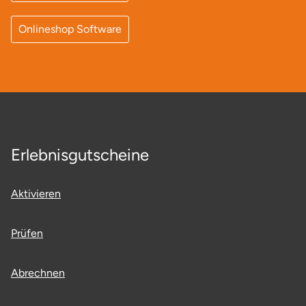
Karlsruhe
Onlineshop Software
Kassel
Kempten
Kerken
Erlebnisgutscheine
Kiel
Aktivieren
Koblenz
Kronach
Prüfen
Kulmbach
Abrechnen
Köln