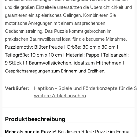
und die großen Einzelteile unterstützen die Übersichtlichkeit und
Bruchköbel
Münster
Sangerhausen
garantieren ein spielerisches Gelingen. Kombinieren Sie
motorische Anregungen mit einem ansprechenden
Bruchsal
Nürnberg
Sonneberg
Gedächtnistraining. Das Puzzle kommt gebrochen im
praktischen Baumwollbeutel ideal für die bequeme Mitnahme.
Burghausen
Oberlausitz
Suhl
Puzzlemotiv: Blütenfreude I Größe: 30 cm x 30 cm I
Teilegröße: 10 cm x 10 cm I Material: Pappe I Teileanzahl:
Calw
Pirna
Unterwellenborn
9 Stück I 1 Baumwollsäckchen, ideal zum Mitnehmen I
Gesprächsanregungen zum Erinnern und Erzählen.
Chemnitz
Riesa
Weimar
Verkäufer:
Haptikon - Spiele und Förderkonzepte für die 
Cloppenburg
Ruhrgebiet
Weißenfels
Coburg
Strausberg (Berlin/Brandenburg)
Witterda
Produktbeschreibung
Cottbus
Sömmerda
Mehr als nur ein Puzzle!
Bei diesem 9 Teile Puzzle im Format