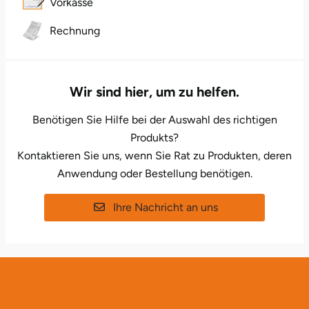
Vorkasse
Halle
Rechnung
Hamburg
Hanau
Wir sind hier, um zu helfen.
Benötigen Sie Hilfe bei der Auswahl des richtigen
Hannover
Produkts?
Haßfurt
Kontaktieren Sie uns, wenn Sie Rat zu Produkten, deren
Anwendung oder Bestellung benötigen.
Heidelberg
Ihre Nachricht an uns
Heidenheim
Heilbronn
Heldburg