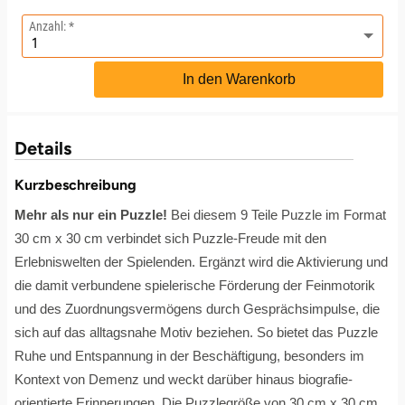
Anzahl:
Leipzig
Schwäbische Alb
Bitterfeld
Oberhausen, Nordrhein-Westfalen
Freiburg
Leipzig
Mühlhausen
Freundin
Schwester
In den Warenkorb
Mannheim
Blieskastel
Rostock
Gotha
Masserberg
Nürnberg
Mama
Tante
Mühlhausen
Bochum
Rottenburg am Neckar (Baden-Württemberg)
Hamburg
Meiningen
Paderborn
Papa
Details
München
Bonn
Schweinfurt (Bayern)
Hannover
Merseburg
Siebeldingen bei Ludwigshafen am Rhein
Schwester
Kurzbeschreibung
Mehr als nur ein Puzzle!
Bei diesem 9 Teile Puzzle im Format
Rosenheim
Bostalsee
Sundern (NRW)
Jena
Naumburg (Saale)
Stuttgart
Sohn
30 cm x 30 cm verbindet sich Puzzle-Freude mit den
Erlebniswelten der Spielenden. Ergänzt wird die Aktivierung und
Wuppertal
Brandenburg an der Havel
Wiesbaden
Köln
Nordhausen
Würzburg
Tochter
die damit verbundene spielerische Förderung der Feinmotorik
und des Zuordnungsvermögens durch Gesprächsimpulse, die
Zwickau
Braunschweig
Meißen
Querfurt
Zwickau
sich auf das alltagsnahe Motiv beziehen. So bietet das Puzzle
Bremen
Mengen
Römhild
Ruhe und Entspannung in der Beschäftigung, besonders im
Kontext von Demenz und weckt darüber hinaus biografie-
Bremervörde
München
Saalfeld
orientierte Erinnerungen. Die Puzzlegröße von 30 cm x 30 cm