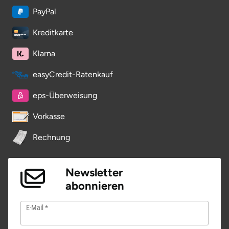
PayPal
Lüneburg
Kreditkarte
Magdeburg
Klarna
easyCredit-Ratenkauf
Main-Kinzig-Kreis
eps-Überweisung
Mainz
Vorkasse
Mannheim
Rechnung
Mecklenburgische Seenplatte
Newsletter
Meiningen
abonnieren
Merzig
E-Mail