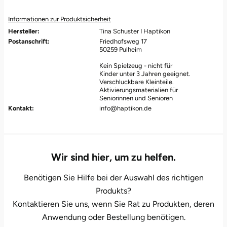
Düsseldorf
Informationen zur Produktsicherheit
Erfurt
Hersteller:
Tina Schuster I Haptikon
Postanschrift:
Friedhofsweg 17
50259 Pulheim
Erlangen
Kein Spielzeug - nicht für
Kinder unter 3 Jahren geeignet.
Essen
Verschluckbare Kleinteile.
Aktivierungsmaterialien für
Seniorinnen und Senioren
Flensburg
Kontakt:
info@haptikon.de
Frankfurt am Main
Wir sind hier, um zu helfen.
Freiberg
Benötigen Sie Hilfe bei der Auswahl des richtigen
Freiburg
Produkts?
Kontaktieren Sie uns, wenn Sie Rat zu Produkten, deren
Fulda
Anwendung oder Bestellung benötigen.