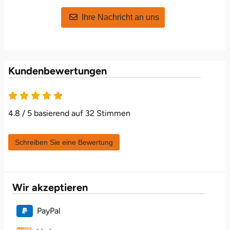
Fürstenfeldbruck
Ihre Nachricht an uns
Fürth
Geiselwind
Kundenbewertungen
Gelnhausen
Gera
4.8 / 5 basierend auf 32 Stimmen
Gersfeld
Schreiben Sie eine Bewertung
Gotha
Wir akzeptieren
Göppingen
PayPal
Görlitz