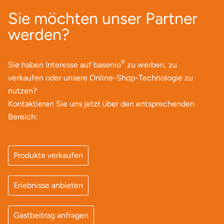
Sie möchten unser Partner
Herzogenaurach
werden?
Herzogtum Lauenburg
®
Sie haben Interesse auf basenio
zu werben, zu
Homburg
verkaufen oder unsere Online-Shop-Technologie zu
Horb am Neckar
nutzen?
Kontaktieren Sie uns jetzt über den entsprechenden
Ibbenbüren
Bereich:
Ingolstadt
Produkte verkaufen
Jena
Erlebnisse anbieten
Jerichower Land
Gastbeitrag anfragen
Kamp-Lintfort