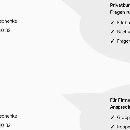
Privatkun
Fragen r
eschenke
Erlebn
40 82
Buchu
Frage
Für Firm
Ansprech
eschenke
Grupp
40 82
Koope