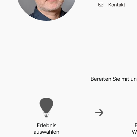
Kontakt
Fürstenfeldbruck
Fürth
Geiselwind
Gelnhausen
Gera
Bereiten Sie mit 
Gersfeld
Gotha
Göppingen
Erlebnis
E
Görlitz
auswählen
W