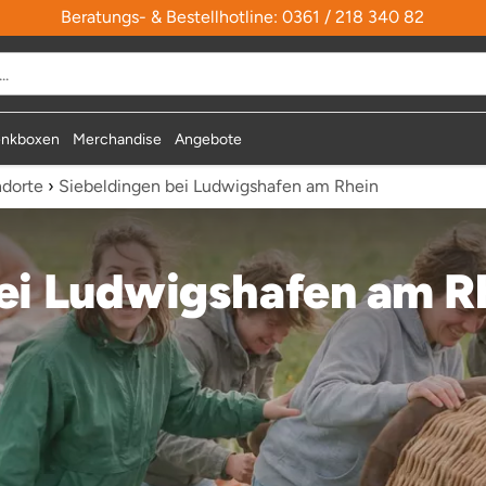
Beratungs- & Bestellhotline: 0361 / 218 340 82
nkboxen
Merchandise
Angebote
ndorte
›
Siebeldingen bei Ludwigshafen am Rhein
ei Ludwigshafen am R