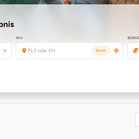
bnis
WO
BUDG
50 km