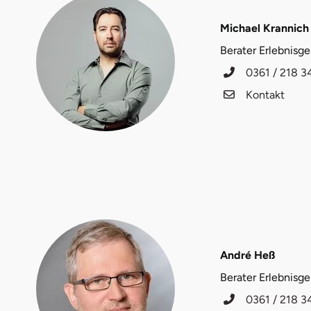
Düsseldorf
Michael Krannich
Erfurt
Berater Erlebnisg
0361 / 218 3
Erlangen
Kontakt
Essen
Flensburg
Frankfurt am Main
Freiberg
Freiburg
André Heß
Berater Erlebnisg
Fulda
0361 / 218 3