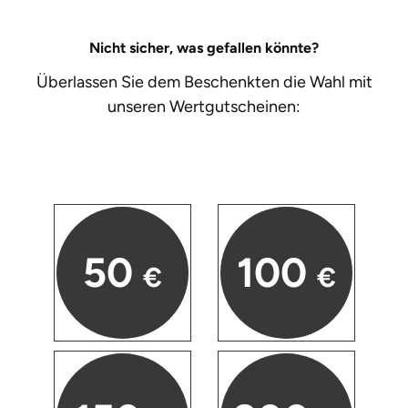
Bruchköbel
Münster
Sangerhausen
Nicht sicher, was gefallen könnte?
Überlassen Sie dem Beschenkten die Wahl mit
Bruchsal
Nürnberg
Sonneberg
unseren
Wertgutscheinen:
Burghausen
Oberlausitz
Suhl
Calw
Pirna
Unterwellenborn
Chemnitz
Riesa
Weimar
50
100
€
€
Cloppenburg
Ruhrgebiet
Weißenfels
Coburg
Strausberg (Berlin/Brandenburg)
Witterda
Cottbus
Sömmerda