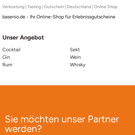
Verkostung | Tasting | Gutschein | Deutschland | Online Shop
Lüneburg
basenio.de - Ihr Online-Shop für Erlebnissgutscheine
Magdeburg
Unser Angebot
Main-Kinzig-Kreis
Cocktail
Sekt
Gin
Wein
Mainz
Rum
Whisky
Mannheim
Mecklenburgische Seenplatte
Meiningen
Sie möchten unser Partner
Merzig
werden?