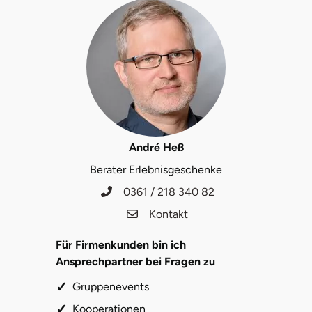
Halle
Hamburg
Hanau
Hannover
André Heß
Haßfurt
Berater Erlebnisgeschenke
0361 / 218 340 82
Heidelberg
Kontakt
Heidenheim
Für Firmenkunden bin ich
Ansprechpartner bei Fragen zu
Heilbronn
Gruppenevents
Heldburg
Kooperationen