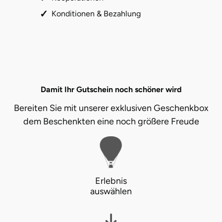
Konditionen & Bezahlung
Herzogenaurach
Herzogtum Lauenburg
Homburg
Damit Ihr Gutschein noch schöner wird
Horb am Neckar
Bereiten Sie mit unserer exklusiven Geschenkbox
Ibbenbüren
dem Beschenkten eine noch größere Freude
Ingolstadt
Jena
Erlebnis
Jerichower Land
auswählen
Kamp-Lintfort