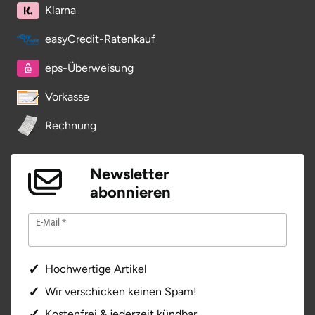
Klarna
Potsdam-Mittelmark
easyCredit-Ratenkauf
Prignitz
eps-Überweisung
Regensburg
Vorkasse
Rendsburg Eckernförde
Rechnung
Rheine
Newsletter
abonnieren
Rodgau
E-Mail
Rostock
Rottweil
Hochwertige Artikel
Wir verschicken keinen Spam!
Rügen
Kostenfrei & jederzeit kündbar