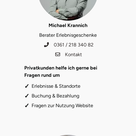
Fürstenfeldbruck
Fürth
Michael Krannich
Berater Erlebnisgeschenke
Geiselwind
0361 / 218 340 82
Gelnhausen
Kontakt
Gera
Privatkunden helfe ich gerne bei
Fragen rund um
Gersfeld
Erlebnisse & Standorte
Buchung & Bezahlung
Gotha
Fragen zur Nutzung Website
Göppingen
Görlitz