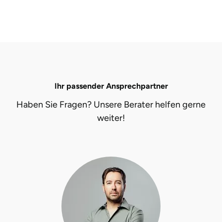
Düsseldorf
Erfurt
Erlangen
Essen
Ihr passender Ansprechpartner
Haben Sie Fragen? Unsere Berater helfen gerne
Flensburg
weiter!
Frankfurt am Main
Freiberg
Freiburg
Fulda