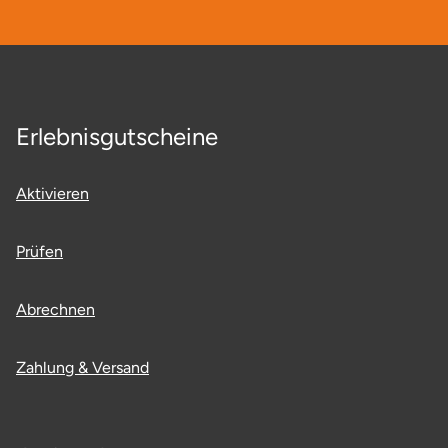
Neumünster
Nidda
Nordwestmecklenburg
Erlebnisgutscheine
Nürnberg
Aktivieren
Oberhavel
Prüfen
Odenwald
Abrechnen
Oder-Spree
Oldenburg
Zahlung & Versand
Osnabrück