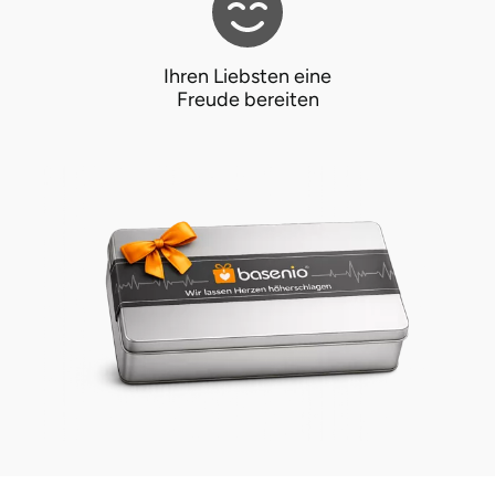
Landkreis Rostock
Ihren Liebsten eine
Freude bereiten
Landshut
Langenselbold
Leipzig
Leutkirch
Ludwigslust-Parchim
Löbau
Lübeck
Lüchow-Dannenberg