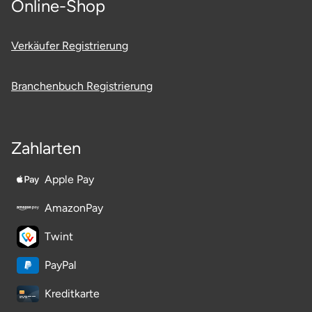
Online-Shop
Ostholstein
Verkäufer Registrierung
Ostprignitz-Ruppin
Oy-Mittelberg
Branchenbuch Registrierung
Passau
Zahlarten
Pforzheim
Apple Pay
Pinneberg
AmazonPay
Pirna
Twint
Plön
PayPal
Kreditkarte
Potsdam