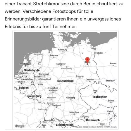
Düsseldorf
einer Trabant Stretchlimousine durch Berlin chauffiert zu
werden. Verschiedene Fotostopps für tolle
Erfurt
Erinnerungsbilder garantieren Ihnen ein unvergessliches
Erlebnis für bis zu fünf Teilnehmer.
Erlangen
Essen
Flensburg
Frankfurt am Main
Freiberg
Freiburg
Fulda