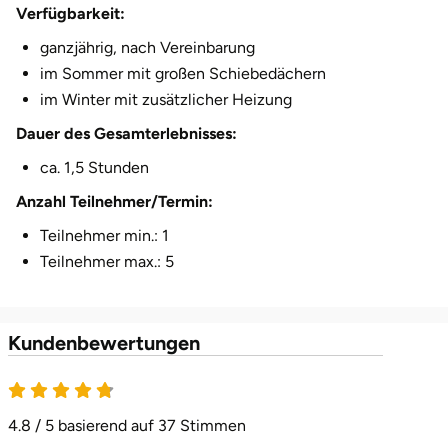
Verfügbarkeit:
Herzogenaurach
ganzjährig, nach Vereinbarung
im Sommer mit großen Schiebedächern
Herzogtum Lauenburg
im Winter mit zusätzlicher Heizung
Homburg
Dauer des Gesamterlebnisses:
ca. 1,5 Stunden
Horb am Neckar
Anzahl Teilnehmer/Termin:
Ibbenbüren
Teilnehmer min.: 1
Teilnehmer max.: 5
Ingolstadt
Jena
Kundenbewertungen
4.8 von 5
Jerichower Land
4.8 / 5 basierend auf 37 Stimmen
Kamp-Lintfort