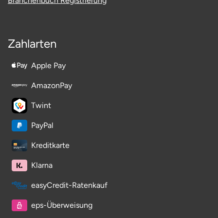
Branchenbuch Registrierung
Ostholstein
Ostprignitz-Ruppin
Zahlarten
Oy-Mittelberg
Apple Pay
Passau
AmazonPay
Twint
Pforzheim
PayPal
Pinneberg
Kreditkarte
Pirna
Klarna
Plön
easyCredit-Ratenkauf
eps-Überweisung
Potsdam