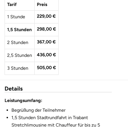
Tarif
Preis
Fürstenfeldbruck
229,00 €
1 Stunde
Fürth
298,00 €
1,5 Stunden
Geiselwind
367,00 €
2 Stunden
Gelnhausen
436,00 €
2,5 Stunden
Gera
505,00 €
3 Stunden
Gersfeld
Details
Gotha
Leistungsumfang:
Göppingen
Begrüßung der Teilnehmer
1,5 Stunden Stadtrundfahrt in Trabant
Görlitz
Stretchlimousine mit Chauffeur für bis zu 5