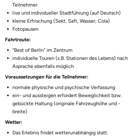
Teilnehmer
Halle
live und individueller Stadtführung (auf Deutsch)
kleine Erfrischung (Sekt, Saft, Wasser, Cola)
Hamburg
Fotopausen
Hanau
Fahrtroute:
"Best of Berlin" im Zentrum
Hannover
individuelle Touren (z.B. Stationen des Lebens) nach
Asprache ebenfalls möglich
Haßfurt
Voraussetzungen für die Teilnehmer:
Heidelberg
normale physische und psychische Verfassung
ein- und aussteigen erfordert Beweglichkeit bzw.
Heidenheim
gebückte Haltung (originale Fahrzeughöhe und -
breite)
Heilbronn
Wetter:
Heldburg
Das Erlebnis findet wetterunabhängig statt.