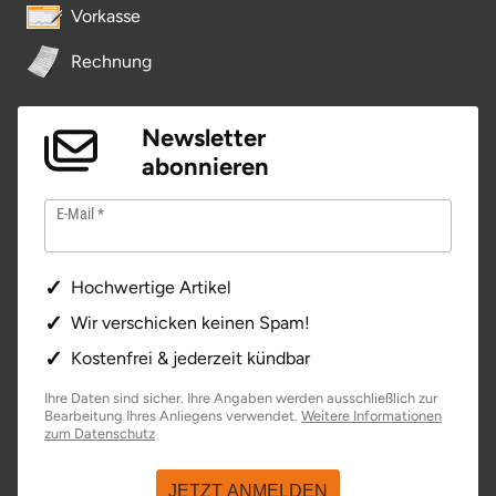
Vorkasse
Potsdam-Mittelmark
Rechnung
Prignitz
Newsletter
Regensburg
abonnieren
Rendsburg Eckernförde
E-Mail
Rheine
Hochwertige Artikel
Rodgau
Wir verschicken keinen Spam!
Kostenfrei & jederzeit kündbar
Rostock
Ihre Daten sind sicher. Ihre Angaben werden ausschließlich zur
Bearbeitung Ihres Anliegens verwendet.
Weitere Informationen
Rottweil
öffnet in neuem Fenster
zum Datenschutz
Rügen
JETZT ANMELDEN