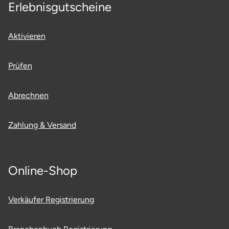
Erlebnisgutscheine
Neumünster
Nidda
Aktivieren
Nordwestmecklenburg
Prüfen
Nürnberg
Abrechnen
Oberhavel
Zahlung & Versand
Odenwald
Oder-Spree
Online-Shop
Oldenburg
Verkäufer Registrierung
Osnabrück