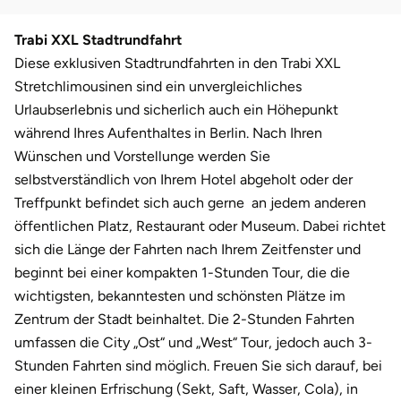
Darmstadt
Weimar
Trabi XXL Stadtrundfahrt
Deggendorf
sächsische Schweiz
Diese exklusiven Stadtrundfahrten in den Trabi XXL
Stretchlimousinen sind ein unvergleichliches
Dessau
Urlaubserlebnis und sicherlich auch ein Höhepunkt
während Ihres Aufenthaltes in Berlin. Nach Ihren
Dietzenbach
Wünschen und Vorstellunge werden Sie
selbstverständlich von Ihrem Hotel abgeholt oder der
Dingolfing
Treffpunkt befindet sich auch gerne an jedem anderen
öffentlichen Platz, Restaurant oder Museum. Dabei richtet
Dorsten
sich die Länge der Fahrten nach Ihrem Zeitfenster und
beginnt bei einer kompakten 1-Stunden Tour, die die
Dortmund
wichtigsten, bekanntesten und schönsten Plätze im
Zentrum der Stadt beinhaltet. Die 2-Stunden Fahrten
Dresden
umfassen die City „Ost“ und „West“ Tour, jedoch auch 3-
Duisburg
Stunden Fahrten sind möglich. Freuen Sie sich darauf, bei
einer kleinen Erfrischung (Sekt, Saft, Wasser, Cola), in