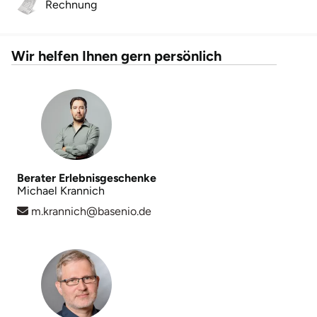
Rechnung
Landkreis Rostock
Wir helfen Ihnen gern persönlich
Landshut
Langenselbold
Leipzig
Leutkirch
Berater Erlebnisgeschenke
Michael Krannich
Ludwigslust-Parchim
m.krannich@basenio.de
Löbau
Lübeck
Lüchow-Dannenberg