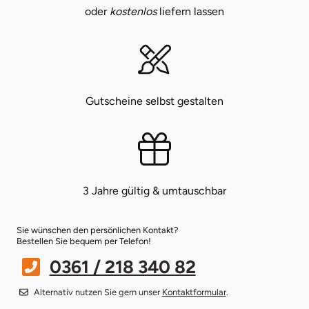
oder
kostenlos
liefern lassen
Bruchköbel
Münster
Sangerhausen
Bruchsal
Nürnberg
Sonneberg
Gutscheine selbst gestalten
Burghausen
Oberlausitz
Suhl
Calw
Pirna
Unterwellenborn
Chemnitz
Riesa
Weimar
3 Jahre gültig & umtauschbar
Cloppenburg
Ruhrgebiet
Weißenfels
Sie wünschen den persönlichen Kontakt?
Coburg
Strausberg (Berlin/Brandenburg)
Witterda
Bestellen Sie bequem per Telefon!
0361 / 218 340 82
Cottbus
Sömmerda
Alternativ nutzen Sie gern unser
Kontaktformular
.