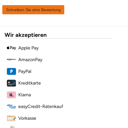
Schreiben Sie eine Bewertung
Karlsruhe
Kassel
Wir akzeptieren
Kempten
Apple Pay
Kerken
AmazonPay
Kiel
PayPal
Koblenz
Kreditkarte
Klarna
Kronach
easyCredit-Ratenkauf
Kulmbach
Vorkasse
Köln