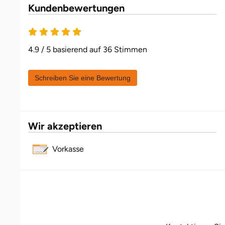
Darmstadt
Weimar
Kundenbewertungen
Deggendorf
sächsische Schweiz
4.9 / 5 basierend auf 36 Stimmen
Dessau
Dietzenbach
Schreiben Sie eine Bewertung
Dingolfing
Wir akzeptieren
Dorsten
Vorkasse
Dortmund
Dresden
Duisburg