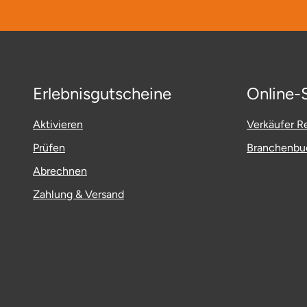
Fürstenfeldbruck
Fürth
Geiselwind
Erlebnisgutscheine
Online-
Gelnhausen
Aktivieren
Verkäufer Re
Prüfen
Branchenbuc
Gera
Abrechnen
Gersfeld
Zahlung & Versand
Gotha
Göppingen
Görlitz