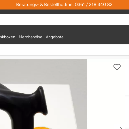
Beratungs- & Bestellhotline: 0361 / 218 340 82
nkboxen
Merchandise
Angebote