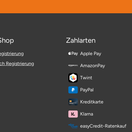
Shop
Zahlarten
gistrierung
Apple Pay
h Registrierung
AmazonPay
Twint
PayPal
Kreditkarte
Klarna
easyCredit-Ratenkauf