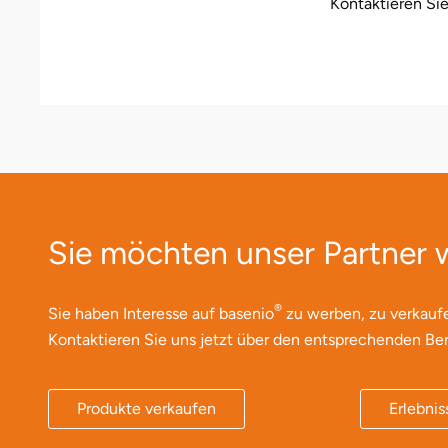
Kontaktieren Si
Düsseldorf
Erfurt
Erlangen
Essen
Flensburg
Sie möchten unser Partner
Frankfurt am Main
®
Freiberg
Sie haben Interesse auf basenio
zu werben, zu verkauf
Kontaktieren Sie uns jetzt über den entsprechenden Ber
Freiburg
Produkte verkaufen
Erlebnis
Fulda