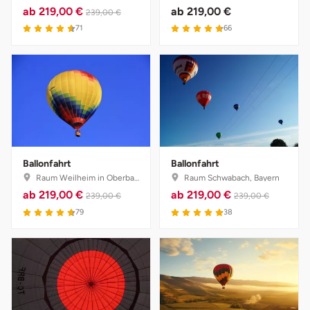
ab
219,00 €
ab
219,00 €
239,00 €
4.6 von 5
4.8 von 5
71
66
Ballonfahrt
Ballonfahrt
Raum Weilheim in Oberbayern, Bayern
Raum Schwabach, Bayern
ab
219,00 €
ab
219,00 €
239,00 €
239,00 €
4.7 von 5
4.9 von 5
79
38