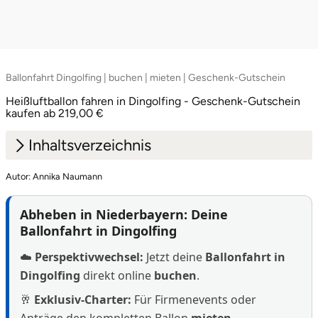
Ballonfahrt Dingolfing | buchen | mieten | Geschenk-Gutschein
Heißluftballon fahren in Dingolfing - Geschenk-Gutschein
kaufen ab 219,00 €
Inhaltsverzeichnis
Autor: Annika Naumann
1.
Die Faszination Heißluftballon: Wenn der Wind
die Route bestimmt
Abheben in Niederbayern: Deine
2.
Wähle deine Route: Unsere Beliebtesten
Ballonfahrt in Dingolfing
Ballonfahrten
☁️
Perspektivwechsel:
Jetzt deine
Ballonfahrt in
Dingolfing
direkt online
buchen
.
🥂
Exklusiv-Charter:
Für Firmenevents oder