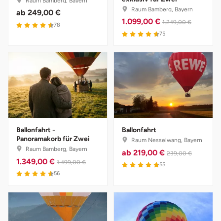
Raum Bamberg, Bayern
Raum Bamberg, Bayern
ab
249,00 €
1.099,00 €
1.249,00 €
4.6 von 5
78
4.7 von 5
75
Ballonfahrt -
Ballonfahrt
Panoramakorb für Zwei
Raum Nesselwang, Bayern
Raum Bamberg, Bayern
ab
219,00 €
239,00 €
1.349,00 €
1.499,00 €
4.8 von 5
55
4.6 von 5
56