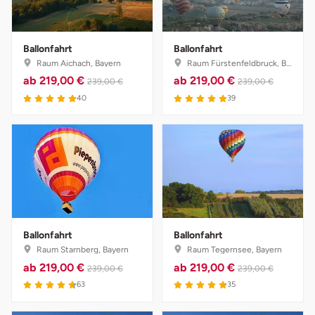
Ballonfahrt
Ballonfahrt
Raum Aichach, Bayern
Raum Fürstenfeldbruck, Bayern
ab
219,00 €
ab
219,00 €
239,00 €
239,00 €
4.9 von 5
5 von 5
40
39
Ballonfahrt
Ballonfahrt
Raum Starnberg, Bayern
Raum Tegernsee, Bayern
ab
219,00 €
ab
219,00 €
239,00 €
239,00 €
4.7 von 5
4.8 von 5
63
35