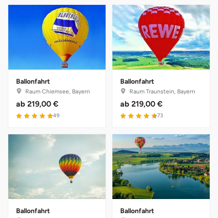
Ballonfahrt
Ballonfahrt
Raum Chiemsee, Bayern
Raum Traunstein, Bayern
ab
219,00 €
ab
219,00 €
4.9 von 5
4.6 von 5
49
73
Ballonfahrt
Ballonfahrt