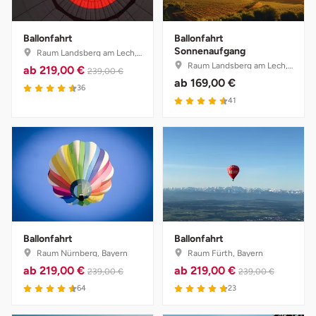
Ballonfahrt
Ballonfahrt
Sonnenaufgang
Raum Landsberg am Lech, Bayern
Raum Landsberg am Lech, Bayern
ab
219,00 €
239,00 €
ab
169,00 €
4.6 von 5
36
4.6 von 5
41
Ballonfahrt
Ballonfahrt
Raum Nürnberg, Bayern
Raum Fürth, Bayern
ab
219,00 €
ab
219,00 €
239,00 €
239,00 €
4.5 von 5
4.8 von 5
64
23