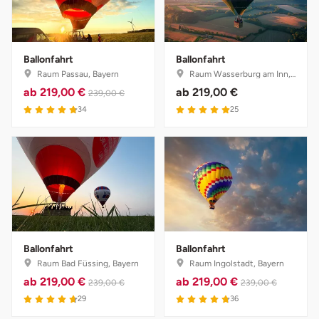
Weimar
sächsische Schweiz
Ballonfahrt
Ballonfahrt
Raum Passau, Bayern
Raum Wasserburg am Inn, Bayern
ab
219,00 €
ab
219,00 €
239,00 €
4.8 von 5
5 von 5
34
25
Ballonfahrt
Ballonfahrt
Raum Bad Füssing, Bayern
Raum Ingolstadt, Bayern
ab
219,00 €
ab
219,00 €
239,00 €
239,00 €
4.7 von 5
4.8 von 5
29
36