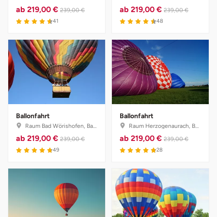
ab
219,00 €
ab
219,00 €
239,00 €
239,00 €
4.6 von 5
4.5 von 5
41
48
Ballonfahrt
Ballonfahrt
Raum Bad Wörishofen, Bayern
Raum Herzogenaurach, Bayern
ab
219,00 €
ab
219,00 €
239,00 €
239,00 €
4.8 von 5
4.8 von 5
49
28