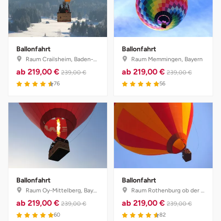
Ballonfahrt
Ballonfahrt
Raum Crailsheim, Baden-Württemberg
Raum Memmingen, Bayern
ab
219,00 €
ab
219,00 €
239,00 €
239,00 €
4.5 von 5
4.9 von 5
76
56
Ballonfahrt
Ballonfahrt
Raum Oy-Mittelberg, Bayern
Raum Rothenburg ob der Tauber, Bayern
ab
219,00 €
ab
219,00 €
239,00 €
239,00 €
5 von 5
4.6 von 5
60
82