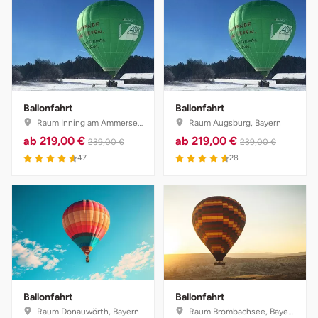
Ballonfahrt
Ballonfahrt
Raum Inning am Ammersee, Bayern
Raum Augsburg, Bayern
ab
219,00 €
ab
219,00 €
239,00 €
239,00 €
4.6 von 5
4.6 von 5
47
28
Ballonfahrt
Ballonfahrt
Raum Donauwörth, Bayern
Raum Brombachsee, Bayern