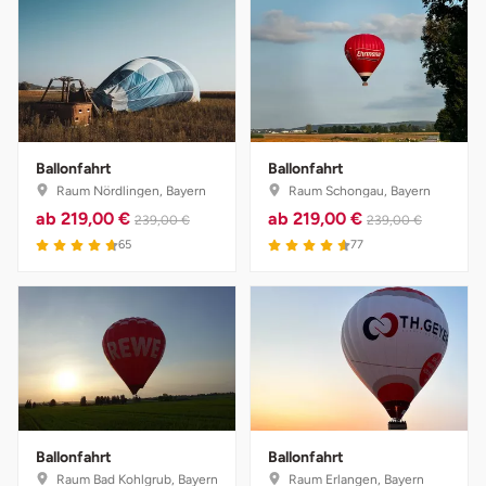
Ballonfahrt
Ballonfahrt
Raum Nördlingen, Bayern
Raum Schongau, Bayern
ab
219,00 €
ab
219,00 €
239,00 €
239,00 €
4.7 von 5
4.6 von 5
65
77
Ballonfahrt
Ballonfahrt
Raum Bad Kohlgrub, Bayern
Raum Erlangen, Bayern