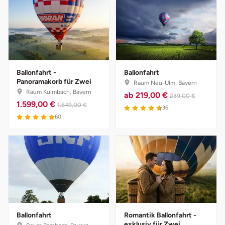
Ballonfahrt -
Ballonfahrt
Panoramakorb für Zwei
Raum Neu-Ulm, Bayern
Raum Kulmbach, Bayern
ab
219,00 €
239,00 €
1.599,00 €
1.649,00 €
4.6 von 5
36
5 von 5
60
Ballonfahrt
Romantik Ballonfahrt -
exklusiv für Zwei