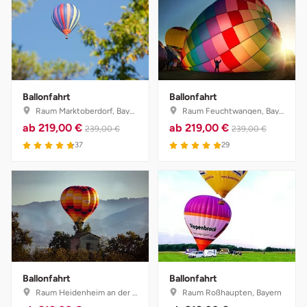
Ballonfahrt
Ballonfahrt
Raum Marktoberdorf, Bayern
Raum Feuchtwangen, Bayern
ab
219,00 €
ab
219,00 €
239,00 €
239,00 €
4.8 von 5
5 von 5
37
29
Ballonfahrt
Ballonfahrt
Raum Heidenheim an der Brenz, Baden-Württemberg
Raum Roßhaupten, Bayern